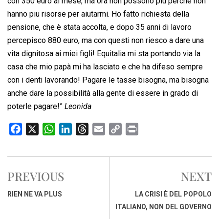
con 350 euro al mese, ma ora non possono più perché non
hanno piu risorse per aiutarmi. Ho fatto richiesta della
pensione, che è stata accolta, e dopo 35 anni di lavoro
percepisco 880 euro, ma con questi non riesco a dare una
vita dignitosa ai miei figli! Equitalia mi sta portando via la
casa che mio papà mi ha lasciato e che ha difeso sempre
con i denti lavorando! Pagare le tasse bisogna, ma bisogna
anche dare la possibilità alla gente di essere in grado di
poterle pagare!”
Leonida
F
X
W
L
T
E
C
P
a
h
i
h
m
o
r
c
a
n
r
a
p
i
e
t
k
e
i
y
n
PREVIOUS
NEXT
b
s
e
a
l
L
t
o
A
d
d
i
RIEN NE VA PLUS
LA CRISI È DEL POPOLO
o
p
I
s
n
ITALIANO, NON DEL GOVERNO
k
p
n
k