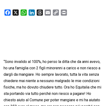
F
X
W
L
T
E
C
P
a
h
i
h
m
o
r
c
a
n
r
a
p
i
e
t
k
e
i
y
n
b
s
e
a
l
L
t
o
A
d
d
i
o
p
I
s
n
k
p
n
k
“Sono invalido al 100%, ho perso la ditta che da anni avevo,
ho una famiglia con 2 figli minorenni a carico e non riesco a
dargli da mangiare. Ho sempre lavorato, tutta la vita senza
chiedere mai niente a nessuno malgrado le mie condizioni
fisiche, ma ho dovuto chiudere tutto. Ora ho Equitalia che mi
sta portando via tutto perché non riesco a pagare! Ho
chiesto aiuto al Comune per poter mangiare e mi ha aiutato