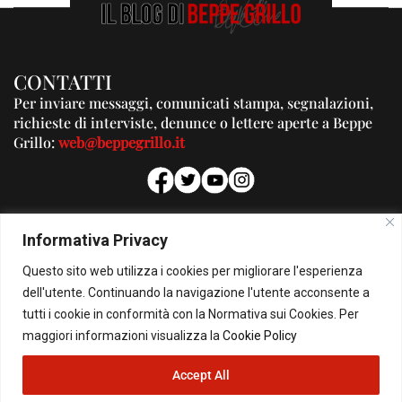
CONTATTI
Per inviare messaggi, comunicati stampa, segnalazioni,
richieste di interviste, denunce o lettere aperte a Beppe
Grillo:
web@beppegrillo.it
PUBBLICITA'
Informativa Privacy
Per la tua pubblicità su questo Blog:
Questo sito web utilizza i cookies per migliorare l'esperienza
pubblicita@beppegrillo.it
dell'utente. Continuando la navigazione l'utente acconsente a
tutti i cookie in conformità con la Normativa sui Cookies. Per
HOMEPAGE
COOKIE POLICY
PRIVACY POLICY
CONTATTI
maggiori informazioni visualizza la
Cookie Policy
Accept All
© Copyright 2026 - Il Blog di Beppe Grillo. All Rights Reserved - Powered by
happygrafic.com