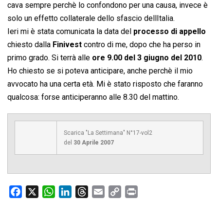
cava sempre perchè lo confondono per una causa, invece è
solo un effetto collaterale dello sfascio dellItalia.
Ieri mi è stata comunicata la data del
processo di appello
chiesto dalla
Finivest
contro di me, dopo che ha perso in
primo grado. Si terrà alle
ore 9.00 del 3 giugno del 2010
.
Ho chiesto se si poteva anticipare, anche perchè il mio
avvocato ha una certa età. Mi è stato risposto che faranno
qualcosa: forse anticiperanno alle 8.30 del mattino.
Scarica "La Settimana" N°17-vol2
del
30 Aprile 2007
F
X
W
L
T
E
C
P
a
h
i
h
m
o
r
c
a
n
r
a
p
i