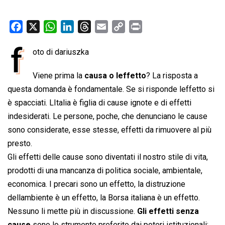
F
X
W
L
T
E
C
P
a
h
i
h
m
o
r
f
oto di dariuszka
c
a
n
r
a
p
i
e
t
k
e
i
y
n
Viene prima la
causa o leffetto
? La risposta a
b
s
e
a
l
L
t
questa domanda è fondamentale. Se si risponde leffetto si
o
A
d
d
i
è spacciati. LItalia è figlia di cause ignote e di effetti
o
p
I
s
n
indesiderati. Le persone, poche, che denunciano le cause
k
p
n
k
sono considerate, esse stesse, effetti da rimuovere al più
presto.
Gli effetti delle cause sono diventati il nostro stile di vita,
prodotti di una mancanza di politica sociale, ambientale,
economica. I precari sono un effetto, la distruzione
dellambiente è un effetto, la Borsa italiana è un effetto.
Nessuno li mette più in discussione.
Gli effetti senza
cause
sono lo strumento preferito dai poteri istituzionali: