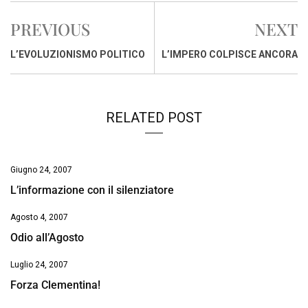
e
t
k
e
i
y
n
PREVIOUS
NEXT
b
s
e
a
l
L
t
o
A
d
d
i
L’EVOLUZIONISMO POLITICO
L’IMPERO COLPISCE ANCORA
o
p
I
s
n
k
p
n
k
RELATED POST
Giugno 24, 2007
L’informazione con il silenziatore
Agosto 4, 2007
Odio all’Agosto
Luglio 24, 2007
Forza Clementina!