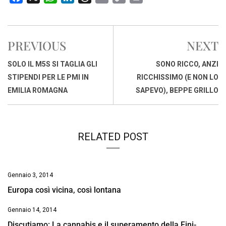
a
h
i
h
m
o
r
c
a
n
r
a
p
i
e
t
k
e
i
y
n
PREVIOUS
NEXT
b
s
e
a
l
L
t
o
A
d
d
i
SOLO IL M5S SI TAGLIA GLI
SONO RICCO, ANZI
o
p
I
s
n
STIPENDI PER LE PMI IN
RICCHISSIMO (E NON LO
k
p
n
k
EMILIA ROMAGNA
SAPEVO), BEPPE GRILLO
RELATED POST
Gennaio 3, 2014
Europa così vicina, così lontana
Gennaio 14, 2014
Discutiamo: La cannabis e il superamento della Fini-