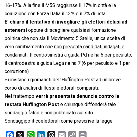
16-17%. Alla fine il M5S raggiunse il 17% in città e la
coalizione con Forza Italia il 13% e il 7% di lista.
E’ chiaro il tentativo di invogliare gli elettori delusi ad
astenersi
oppure di scegliere qualsiasi formazione
politica che non sia il Movimento 5 Stelle, unica scelta di
vero cambiamento che
non presenta candidati indagati e
condannati
.
Il centrosinistra a guida Pd ne ha 5 per peculato
,
il centrodestra a guida Lega ne ha 7 (6 per peculato e 1 per
corruzione).
Si invitano i giornalisti dell’Huffington Post ad un breve
corso di analisi di flussi elettorali comparati.
Nel frattempo
verrà presentata denuncia contro la
testata Huffington Post
e chiunque diffonderà tale
sondaggio falso e non pubblicato sul sito
Sondaggipoliticoelettorali
come prescrive la legge.
F
X
W
L
T
E
C
P