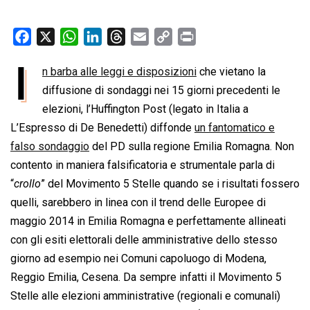
F
X
W
L
T
E
C
P
a
h
i
h
m
o
r
I
n barba alle leggi e disposizioni
che vietano la
c
a
n
r
a
p
i
e
diffusione di sondaggi nei 15 giorni precedenti le
t
k
e
i
y
n
b
s
e
a
l
L
t
elezioni, l’Huffington Post (legato in Italia a
o
A
d
d
i
L’Espresso di De Benedetti) diffonde
un fantomatico e
o
p
I
s
n
falso sondaggio
del PD sulla regione Emilia Romagna. Non
k
p
n
k
contento in maniera falsificatoria e strumentale parla di
“
crollo
” del Movimento 5 Stelle quando se i risultati fossero
quelli, sarebbero in linea con il trend delle Europee di
maggio 2014 in Emilia Romagna e perfettamente allineati
con gli esiti elettorali delle amministrative dello stesso
giorno ad esempio nei Comuni capoluogo di Modena,
Reggio Emilia, Cesena. Da sempre infatti il Movimento 5
Stelle alle elezioni amministrative (regionali e comunali)