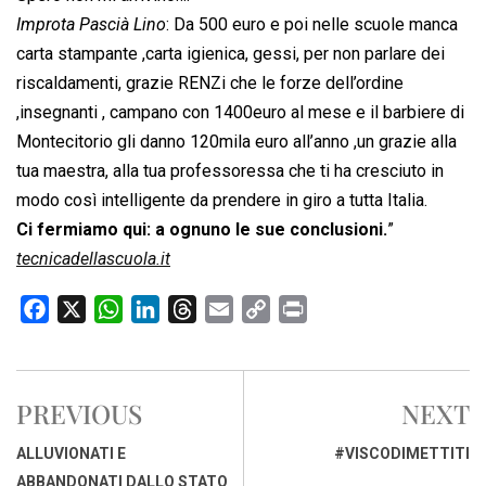
Improta Pascià Lino
: Da 500 euro e poi nelle scuole manca
carta stampante ,carta igienica, gessi, per non parlare dei
riscaldamenti, grazie RENZi che le forze dell’ordine
,insegnanti , campano con 1400euro al mese e il barbiere di
Montecitorio gli danno 120mila euro all’anno ,un grazie alla
tua maestra, alla tua professoressa che ti ha cresciuto in
modo così intelligente da prendere in giro a tutta Italia.
Ci fermiamo qui: a ognuno le sue conclusioni.
”
tecnicadellascuola.it
F
X
W
L
T
E
C
P
a
h
i
h
m
o
r
c
a
n
r
a
p
i
e
t
k
e
i
y
n
PREVIOUS
NEXT
b
s
e
a
l
L
t
o
A
d
d
i
ALLUVIONATI E
#VISCODIMETTITI
o
p
I
s
n
ABBANDONATI DALLO STATO