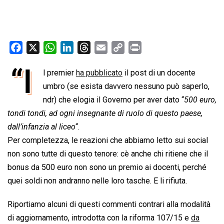
F
X
W
L
T
E
C
P
a
h
i
h
m
o
r
“I
l premier
ha pubblicato
il post di un docente
c
a
n
r
a
p
i
e
umbro (se esista davvero nessuno può saperlo,
t
k
e
i
y
n
b
s
e
a
l
L
t
ndr) che elogia il Governo per aver dato “
500 euro,
o
A
d
d
i
tondi tondi, ad ogni insegnante di ruolo di questo paese,
o
p
I
s
n
dall’infanzia al liceo
“.
k
p
n
k
Per completezza, le reazioni che abbiamo letto sui social
non sono tutte di questo tenore: cè anche chi ritiene che il
bonus da 500 euro non sono un premio ai docenti, perché
quei soldi non andranno nelle loro tasche. E li rifiuta.
Riportiamo alcuni di questi commenti contrari alla modalità
di aggiornamento, introdotta con la riforma 107/15 e
da