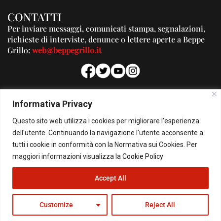
CONTATTI
Per inviare messaggi, comunicati stampa, segnalazioni,
richieste di interviste, denunce o lettere aperte a Beppe
Grillo:
web@beppegrillo.it
PUBBLICITA'
Informativa Privacy
Per la tua pubblicità su questo Blog:
Questo sito web utilizza i cookies per migliorare l'esperienza
pubblicita@beppegrillo.it
dell'utente. Continuando la navigazione l'utente acconsente a
tutti i cookie in conformità con la Normativa sui Cookies. Per
HOMEPAGE
COOKIE POLICY
PRIVACY POLICY
CONTATTI
maggiori informazioni visualizza la
Cookie Policy
Accept All
© Copyright 2026 - Il Blog di Beppe Grillo. All Rights Reserved - Powered by
happygrafic.com
Customize
Reject All