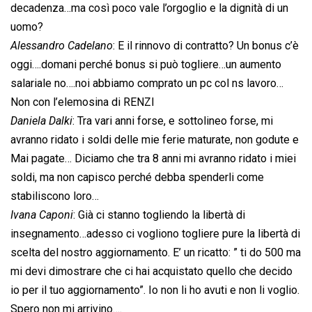
decadenza…ma così poco vale l’orgoglio e la dignità di un
uomo?
Alessandro Cadelano
: E il rinnovo di contratto? Un bonus c’è
oggi….domani perché bonus si può togliere…un aumento
salariale no….noi abbiamo comprato un pc col ns lavoro…
Non con l’elemosina di RENZI
Daniela Dalki
: Tra vari anni forse, e sottolineo forse, mi
avranno ridato i soldi delle mie ferie maturate, non godute e
Mai pagate… Diciamo che tra 8 anni mi avranno ridato i miei
soldi, ma non capisco perché debba spenderli come
stabiliscono loro…
Ivana Caponi
: Già ci stanno togliendo la libertà di
insegnamento…adesso ci vogliono togliere pure la libertà di
scelta del nostro aggiornamento. E’ un ricatto: ” ti do 500 ma
mi devi dimostrare che ci hai acquistato quello che decido
io per il tuo aggiornamento”. Io non li ho avuti e non li voglio.
Spero non mi arrivino….