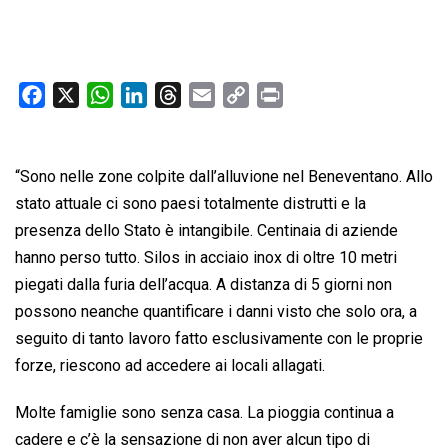
F
X
W
L
T
E
C
P
a
h
i
h
m
o
r
c
a
n
r
a
p
i
e
t
k
e
i
y
n
“Sono nelle zone colpite dall’alluvione nel Beneventano. Allo
b
s
e
a
l
L
t
stato attuale ci sono paesi totalmente distrutti e la
o
A
d
d
i
presenza dello Stato è intangibile. Centinaia di aziende
o
p
I
s
n
hanno perso tutto. Silos in acciaio inox di oltre 10 metri
k
p
n
k
piegati dalla furia dell’acqua. A distanza di 5 giorni non
possono neanche quantificare i danni visto che solo ora, a
seguito di tanto lavoro fatto esclusivamente con le proprie
forze, riescono ad accedere ai locali allagati.
Molte famiglie sono senza casa. La pioggia continua a
cadere e c’è la sensazione di non aver alcun tipo di