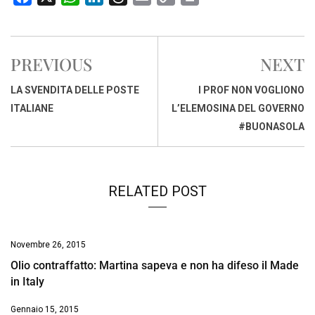
a
h
i
h
m
o
r
c
a
n
r
a
p
i
e
t
k
e
i
y
n
PREVIOUS
NEXT
b
s
e
a
l
L
t
o
A
d
d
i
LA SVENDITA DELLE POSTE
I PROF NON VOGLIONO
o
p
I
s
n
ITALIANE
L’ELEMOSINA DEL GOVERNO
k
p
n
k
#BUONASOLA
RELATED POST
Novembre 26, 2015
Olio contraffatto: Martina sapeva e non ha difeso il Made
in Italy
Gennaio 15, 2015