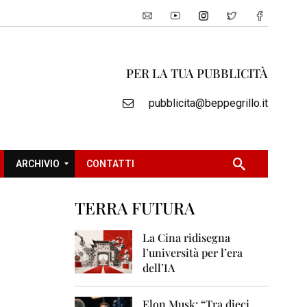
PER LA TUA PUBBLICITÀ
pubblicita@beppegrillo.it
ARCHIVIO
CONTATTI
TERRA FUTURA
2
0
La Cina ridisegna
0
l’università per l’era
5
dell’IA
2
0
Elon Musk: “Tra dieci