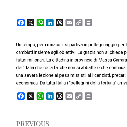
F
X
W
L
T
E
C
P
a
h
i
h
m
o
r
c
a
n
r
a
p
i
Un tempo, per i miracoli, si partiva in pellegrinaggio pe
e
t
k
e
i
y
n
b
s
e
a
l
L
t
cambiati insieme agli obiettivi. La grazia non si chiede 
o
A
d
d
i
futuri milionari. La cittadina in provincia di Massa Carrar
o
p
I
s
n
dell’Italia che ce la fa, che non si abbatte e che continua 
k
p
n
k
una severa lezione ai pessimististi, ai licenziati, precari,
economica. Da tutta Italia i “
pellegrini della fortuna
” arri
F
X
W
L
T
E
C
P
a
h
i
h
m
o
r
c
a
n
r
a
p
i
e
t
k
e
i
y
n
PREVIOUS
b
s
e
a
l
L
t