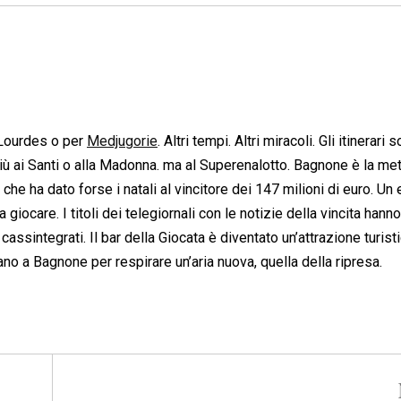
r Lourdes o per
Medjugorie
. Altri tempi. Altri miracoli. Gli itinerari 
più ai Santi o alla Madonna. ma al Superenalotto. Bagnone è la me
a che ha dato forse i natali al vincitore dei 147 milioni di euro. U
a giocare. I titoli dei telegiornali con le notizie della vincita hann
 cassintegrati. Il bar della Giocata è diventato un’attrazione turist
vano a Bagnone per respirare un’aria nuova, quella della ripresa.