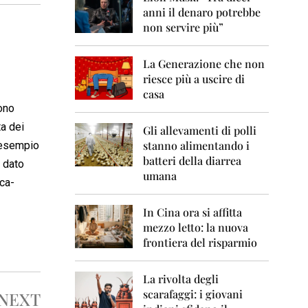
0
anni il denaro potrebbe
6
non servire più”
2
0
La Generazione che non
0
7
riesce più a uscire di
casa
2
sono
0
ta dei
0
Gli allevamenti di polli
8
stanno alimentando i
n esempio
batteri della diarrea
o dato
2
umana
0
ica-
0
9
In Cina ora si affitta
mezzo letto: la nuova
2
frontiera del risparmio
0
1
0
La rivolta degli
scarafaggi: i giovani
NEXT
2