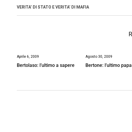
o
A
d
d
i
VERITA’ DI STATO E VERITA’ DI MAFIA
o
p
I
s
n
k
p
n
k
R
Aprile 6, 2009
Agosto 30, 2009
Bertolaso: l’ultimo a sapere
Bertone: l’ultimo papa