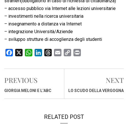
stranieri(obbligatorio in caso di richiesta di cittadinanza)
– accesso pubblico via Internet alle lezioni universitarie
– investimenti nella ricerca universitaria
– insegnamento a distanza via Internet
– integrazione Università/Aziende
– sviluppo strutture di accoglienza degli studenti
F
X
W
L
T
E
C
P
a
h
i
h
m
o
r
c
a
n
r
a
p
i
e
t
k
e
i
y
n
PREVIOUS
NEXT
b
s
e
a
l
L
t
o
A
d
d
i
GIORGIA MELONI E L’ABC
LO SCUDO DELLA VERGOGNA
o
p
I
s
n
k
p
n
k
RELATED POST