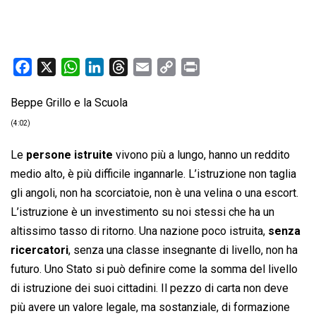
F
X
W
L
T
E
C
P
a
h
i
h
m
o
r
Beppe Grillo e la Scuola
c
a
n
r
a
p
i
e
t
k
e
i
y
n
(4:02)
b
s
e
a
l
L
t
Le
persone istruite
vivono più a lungo, hanno un reddito
o
A
d
d
i
medio alto, è più difficile ingannarle. L’istruzione non taglia
o
p
I
s
n
gli angoli, non ha scorciatoie, non è una velina o una escort.
k
p
n
k
L’istruzione è un investimento su noi stessi che ha un
altissimo tasso di ritorno. Una nazione poco istruita,
senza
ricercatori
, senza una classe insegnante di livello, non ha
futuro. Uno Stato si può definire come la somma del livello
di istruzione dei suoi cittadini. Il pezzo di carta non deve
più avere un valore legale, ma sostanziale, di formazione