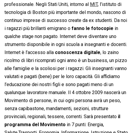
professionale. Negli Stati Uniti, intorno al
MIT
, l’istituto di
tecnologia di Boston più importante del mondo, nascono di
continuo imprese di successo create da ex studenti. Da noi
i ragazzi più brillanti emigrano o
fanno le fotocopie
in
qualche stage non pagato. Internet deve diventare uno
strumento disponibile in ogni scuola a insegnanti e docenti.
Internet è l’accesso alla
conoscenza digitale
, lo zaino
ricolmo di libri ricomprati ogni anno è un business, un pizzo
alle famiglie e la scoliosi per i ragazzi. Gli insegnanti vanno
valutati e pagati (bene) per le loro capacità. Gli affidiamo
l’educazione dei nostri figli e sono pagati meno di un
qualunque lavoratore manuale. Il 4 ottobre 2009 nascerà un
Movimento di persone, in cui ogni persona avrà un peso,
senza capibastone, mandamenti, sezioni, strutture
provinciali, regionali, tessere, correnti. Sarà presentato
il
programma del Movimento
in 7 punti: Energia,
Salute,Trasporti, Economia, Informazione, Istruzione e Stato