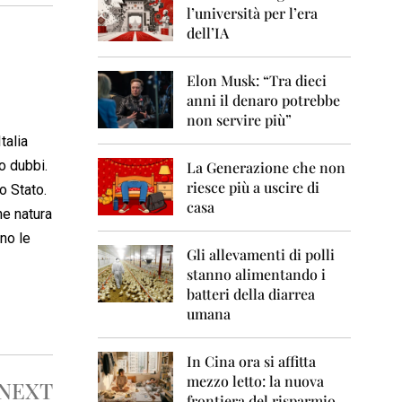
0
l’università per l’era
6
dell’IA
2
0
Elon Musk: “Tra dieci
0
anni il denaro potrebbe
7
non servire più”
2
talia
0
o dubbi.
La Generazione che non
0
8
riesce più a uscire di
o Stato.
casa
he natura
2
0
no le
0
Gli allevamenti di polli
9
stanno alimentando i
batteri della diarrea
2
umana
0
1
0
In Cina ora si affitta
mezzo letto: la nuova
NEXT
2
frontiera del risparmio