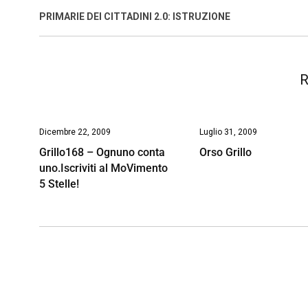
o
A
d
d
i
PRIMARIE DEI CITTADINI 2.0: ISTRUZIONE
o
p
I
s
n
k
p
n
k
R
Dicembre 22, 2009
Luglio 31, 2009
Grillo168 – Ognuno conta
Orso Grillo
uno.Iscriviti al MoVimento
5 Stelle!