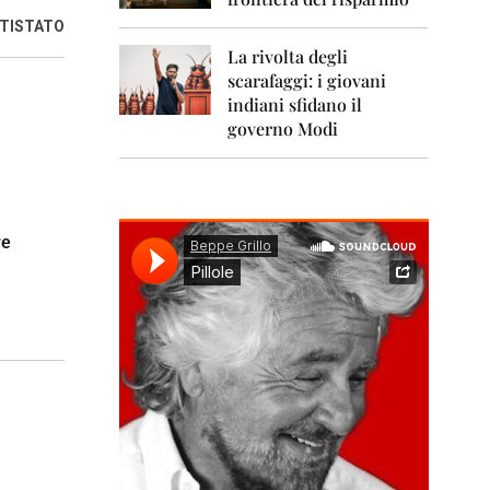
0
1
NTISTATO
1
La rivolta degli
scarafaggi: i giovani
2
0
indiani sfidano il
1
governo Modi
2
2
0
1
re
3
2
0
1
4
2
0
1
5
2