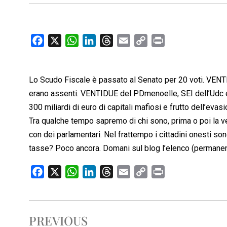
F
X
W
L
T
E
C
P
a
h
i
h
m
o
r
c
a
n
r
a
p
i
Lo Scudo Fiscale è passato al Senato per 20 voti. VENTI
e
t
k
e
i
y
n
b
s
e
a
l
L
t
erano assenti. VENTIDUE del PDmenoelle, SEI dell’Udc 
o
A
d
d
i
300 miliardi di euro di capitali mafiosi e frutto dell’evasi
o
p
I
s
n
Tra qualche tempo sapremo di chi sono, prima o poi la ve
k
p
n
k
con dei parlamentari. Nel frattempo i cittadini onesti s
tasse? Poco ancora. Domani sul blog l’elenco (permanente
F
X
W
L
T
E
C
P
a
h
i
h
m
o
r
c
a
n
r
a
p
i
e
t
k
e
i
y
n
PREVIOUS
b
s
e
a
l
L
t