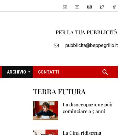
PER LA TUA PUBBLICITÀ
pubblicita@beppegrillo.it
ARCHIVIO
CONTATTI
TERRA FUTURA
2
0
La disoccupazione può
0
cominciare a 5 anni
5
2
0
La Cina ridisegna