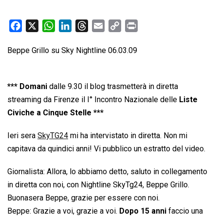
F
X
W
L
T
E
C
P
a
h
i
h
m
o
r
Beppe Grillo su Sky Nightline 06.03.09
c
a
n
r
a
p
i
e
t
k
e
i
y
n
b
s
e
a
l
L
t
*** Domani
dalle 9.30 il blog trasmetterà in diretta
o
A
d
d
i
streaming da Firenze il I° Incontro Nazionale delle
Liste
o
p
I
s
n
Civiche a Cinque Stelle ***
k
p
n
k
Ieri sera
SkyTG24
mi ha intervistato in diretta. Non mi
capitava da quindici anni! Vi pubblico un estratto del video.
Giornalista: Allora, lo abbiamo detto, saluto in collegamento
in diretta con noi, con Nightline SkyTg24, Beppe Grillo.
Buonasera Beppe, grazie per essere con noi.
Beppe: Grazie a voi, grazie a voi.
Dopo 15 anni
faccio una