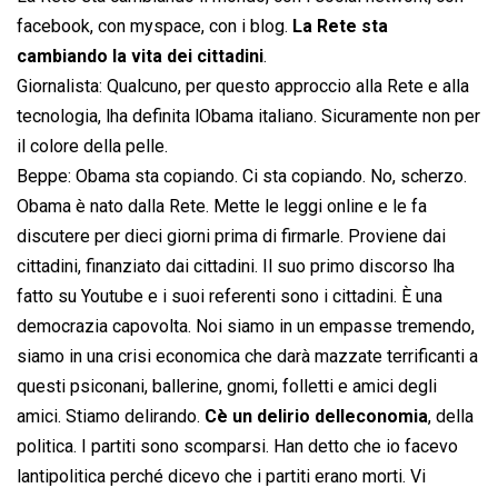
facebook, con myspace, con i blog.
La Rete sta
cambiando la vita dei cittadini
. 
Giornalista: Qualcuno, per questo approccio alla Rete e alla
tecnologia, lha definita lObama italiano. Sicuramente non per
il colore della pelle.
Beppe: Obama sta copiando. Ci sta copiando. No, scherzo.
Obama è nato dalla Rete. Mette le leggi online e le fa
discutere per dieci giorni prima di firmarle. Proviene dai
cittadini, finanziato dai cittadini. Il suo primo discorso lha
fatto su Youtube e i suoi referenti sono i cittadini. È una
democrazia capovolta. Noi siamo in un empasse tremendo,
siamo in una crisi economica che darà mazzate terrificanti a
questi psiconani, ballerine, gnomi, folletti e amici degli
amici. Stiamo delirando.
Cè un delirio delleconomia
, della
politica. I partiti sono scomparsi. Han detto che io facevo
lantipolitica perché dicevo che i partiti erano morti. Vi