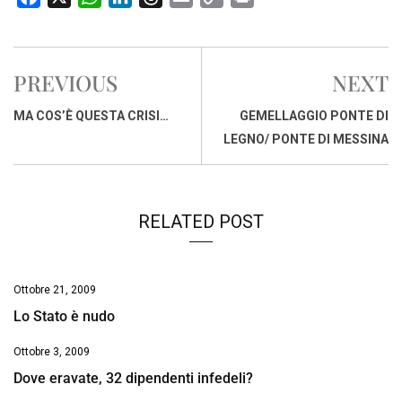
a
h
i
h
m
o
r
c
a
n
r
a
p
i
e
t
k
e
i
y
n
PREVIOUS
NEXT
b
s
e
a
l
L
t
o
A
d
d
i
MA COS’È QUESTA CRISI…
GEMELLAGGIO PONTE DI
o
p
I
s
n
LEGNO/ PONTE DI MESSINA
k
p
n
k
RELATED POST
Ottobre 21, 2009
Lo Stato è nudo
Ottobre 3, 2009
Dove eravate, 32 dipendenti infedeli?