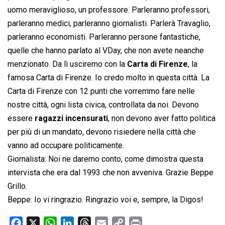
uomo meraviglioso, un professore. Parleranno professori,
parleranno medici, parleranno giornalisti. Parlerà Travaglio,
parleranno economisti. Parleranno persone fantastiche,
quelle che hanno parlato al VDay, che non avete neanche
menzionato. Da lì usciremo con la
Carta di Firenze
, la
famosa Carta di Firenze. Io credo molto in questa città. La
Carta di Firenze con 12 punti che vorremmo fare nelle
nostre città, ogni lista civica, controllata da noi. Devono
essere
ragazzi incensurati
, non devono aver fatto politica
per più di un mandato, devono risiedere nella città che
vanno ad occupare politicamente.
Giornalista: Noi ne daremo conto, come dimostra questa
intervista che era dal 1993 che non avveniva. Grazie Beppe
Grillo.
Beppe: Io vi ringrazio. Ringrazio voi e, sempre, la Digos!
F
X
W
L
T
E
C
P