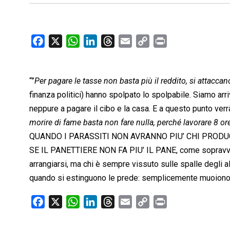
F
X
W
L
T
E
C
P
a
h
i
h
m
o
r
c
a
n
r
a
p
i
“”
Per pagare le tasse non basta più il reddito, si attaccan
e
t
k
e
i
y
n
b
s
e
a
l
L
t
finanza politici) hanno spolpato lo spolpabile. Siamo arri
o
A
d
d
i
neppure a pagare il cibo e la casa. E a questo punto verrà
o
p
I
s
n
morire di fame basta non fare nulla, perché lavorare 8 ore
k
p
n
k
QUANDO I PARASSITI NON AVRANNO PIU’ CHI PRODU
SE IL PANETTIERE NON FA PIU’ IL PANE, come sopravvive
arrangiarsi, ma chi è sempre vissuto sulle spalle degli a
quando si estinguono le prede: semplicemente muoiono
F
X
W
L
T
E
C
P
a
h
i
h
m
o
r
c
a
n
r
a
p
i