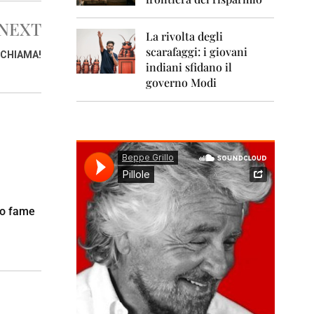
0
1
NEXT
1
La rivolta degli
scarafaggi: i giovani
2
 CHIAMA!
0
indiani sfidano il
1
governo Modi
2
2
0
1
3
2
0
1
o fame
4
2
0
1
5
2