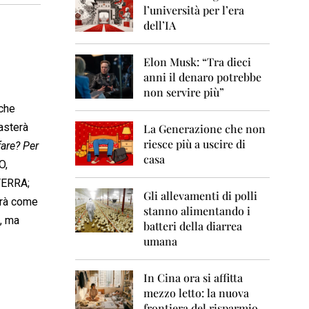
0
l’università per l’era
6
dell’IA
2
0
Elon Musk: “Tra dieci
0
anni il denaro potrebbe
7
non servire più”
2
nche
0
basterà
La Generazione che non
0
8
riesce più a uscire di
are? Per
casa
O,
2
0
TERRA;
0
Gli allevamenti di polli
prà come
9
stanno alimentando i
i, ma
batteri della diarrea
2
umana
0
1
0
In Cina ora si affitta
mezzo letto: la nuova
2
frontiera del risparmio