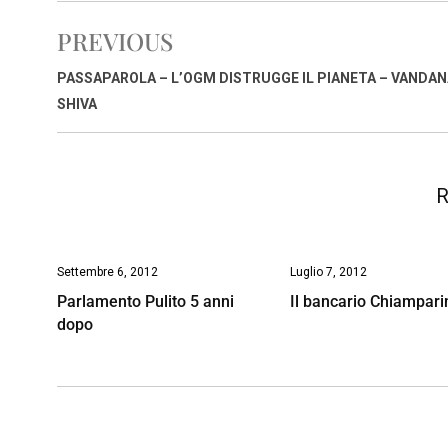
e
t
k
e
i
y
n
PREVIOUS
b
s
e
a
l
L
t
o
A
d
d
i
PASSAPAROLA – L’OGM DISTRUGGE IL PIANETA – VANDA
o
p
I
s
n
SHIVA
k
p
n
k
R
Settembre 6, 2012
Luglio 7, 2012
Parlamento Pulito 5 anni
Il bancario Chiampari
dopo