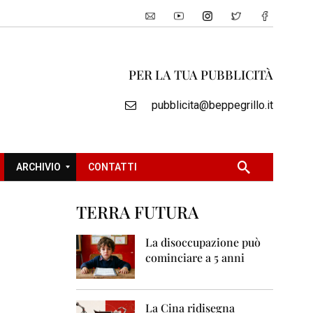
PER LA TUA PUBBLICITÀ
pubblicita@beppegrillo.it
ARCHIVIO
CONTATTI
TERRA FUTURA
2
0
La disoccupazione può
0
cominciare a 5 anni
5
2
0
La Cina ridisegna