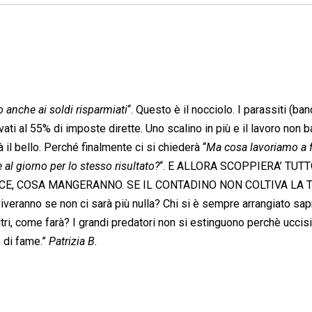
o anche ai soldi risparmiati
“. Questo è il nocciolo. I parassiti (ba
vati al 55% di imposte dirette. Uno scalino in più e il lavoro non 
 il bello. Perché finalmente ci si chiederà “
Ma cosa lavoriamo a f
 al giorno per lo stesso risultato?
“. E ALLORA SCOPPIERA’ TUTT
CE, COSA MANGERANNO. SE IL CONTADINO NON COLTIVA LA 
ranno se non ci sarà più nulla? Chi si è sempre arrangiato sa
ltri, come farà? I grandi predatori non si estinguono perchè uccis
 di fame.”
Patrizia B.