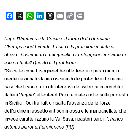
F
X
W
L
T
E
C
P
a
h
i
h
m
o
r
c
a
n
r
a
p
i
Dopo l’Ungheria e la Grecia è il turno della Romania.
e
t
k
e
i
y
n
b
s
e
a
l
L
t
L’Europa è indifferente. L’Italia è la prossima in lista di
o
A
d
d
i
attesa. Riusciranno i manganelli a fronteggiare i movimenti
o
p
I
s
n
e le proteste? Questo è il problema.
k
p
n
k
“Su certe cose bisognerebbe riflettere: in questi giorni i
media nazionali stanno oscurando le proteste in Romania,
sarà che lì sono forti gli interessi dei valorosi imprenditori
italiani “
fuggiti
” all’estero! Poco e male anche sulla protesta
in Sicilia… Qui tra l’altro risalta l’assenza delle forze
dell’ordine in assetto antisommossa e le manganellate che
invece caratterizzano la Val Susa, i pastori sardi…”.
franco
antonio perrone, Fermignano (PU)