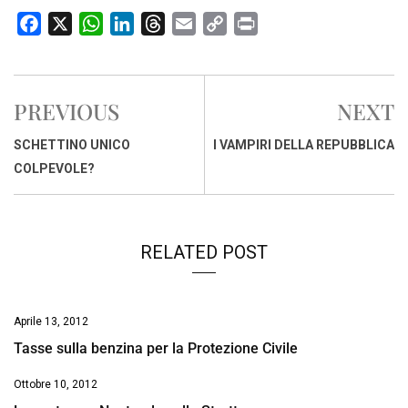
F
X
W
L
T
E
C
P
a
h
i
h
m
o
r
c
a
n
r
a
p
i
e
t
k
e
i
y
n
PREVIOUS
NEXT
b
s
e
a
l
L
t
o
A
d
d
i
SCHETTINO UNICO
I VAMPIRI DELLA REPUBBLICA
o
p
I
s
n
COLPEVOLE?
k
p
n
k
RELATED POST
Aprile 13, 2012
Tasse sulla benzina per la Protezione Civile
Ottobre 10, 2012