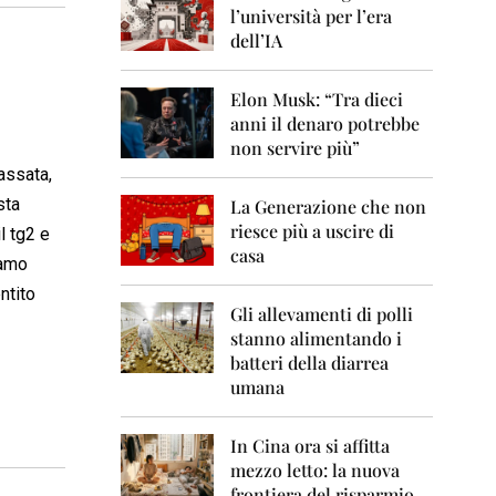
0
l’università per l’era
6
dell’IA
2
0
Elon Musk: “Tra dieci
0
anni il denaro potrebbe
7
non servire più”
2
assata,
0
sta
La Generazione che non
0
8
riesce più a uscire di
l tg2 e
casa
iamo
2
0
ntito
0
Gli allevamenti di polli
9
stanno alimentando i
batteri della diarrea
2
umana
0
1
0
In Cina ora si affitta
mezzo letto: la nuova
2
frontiera del risparmio