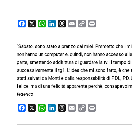
F
X
W
L
T
E
C
P
a
h
i
h
m
o
r
c
a
n
r
a
p
i
“Sabato, sono stato a pranzo dai miei. Premetto che i mi
e
t
k
e
i
y
n
b
s
e
a
l
L
t
non hanno un computer e, quindi, non hanno accesso all
o
A
d
d
i
parte, smettendo addirittura di guardare la tv. Il tempo d
o
p
I
s
n
successivamente il tg1. L’idea che mi sono fatto, è che
k
p
n
k
stati salvati da Monti e dalla responsabilità di PDL, PD, 
felice, ma di una felicità apparente perchè, consapevolm
federico
F
X
W
L
T
E
C
P
a
h
i
h
m
o
r
c
a
n
r
a
p
i
e
t
k
e
i
y
n