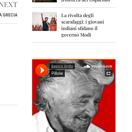
0
NEXT
1
1
La rivolta degli
A GRECIA
scarafaggi: i giovani
2
0
indiani sfidano il
1
governo Modi
2
2
0
1
3
2
0
1
4
2
0
1
5
2