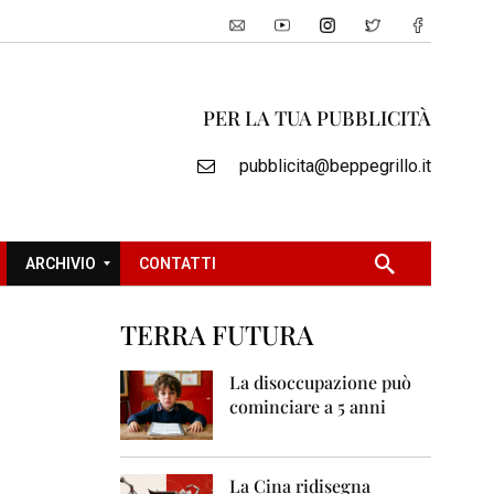
PER LA TUA PUBBLICITÀ
pubblicita@beppegrillo.it
ARCHIVIO
CONTATTI
TERRA FUTURA
2
0
La disoccupazione può
0
cominciare a 5 anni
5
2
0
La Cina ridisegna