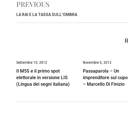
PREVIOUS
b
s
e
a
l
L
t
o
A
d
d
i
LA RAI E LA TASSA SULL’OMBRA
o
p
I
s
n
k
p
n
k
R
Settembre 10, 2012
Novembre 5, 2012
Il M5S e il primo spot
Passaparola – Un
elettorale in versione LIS
imprenditore sul cup
(Lingua dei segni italiana)
– Marcello Di Finizio