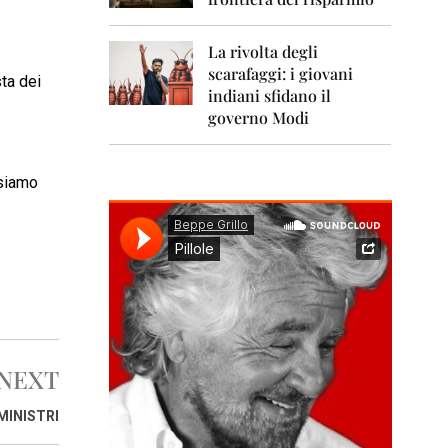
0
1
1
La rivolta degli
scarafaggi: i giovani
2
ta dei
0
indiani sfidano il
1
governo Modi
2
2
ssiamo
0
1
3
2
0
1
4
2
NEXT
0
1
5
 MINISTRI
2