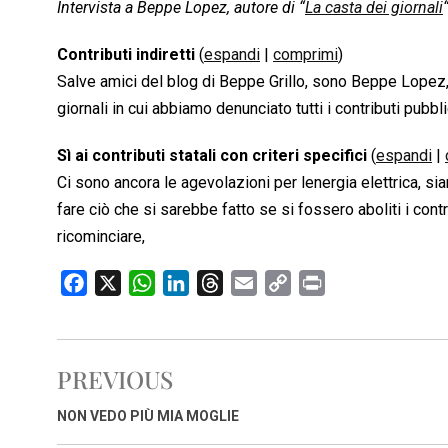
Intervista a Beppe Lopez, autore di “
La casta dei giornali
Contributi indiretti
(
espandi
|
comprimi
)
Salve amici del blog di Beppe Grillo, sono Beppe Lopez, 
giornali in cui abbiamo denunciato tutti i contributi pubblic
Sì ai contributi statali con criteri specifici
(
espandi
|
Ci sono ancora le agevolazioni per lenergia elettrica, 
fare ciò che si sarebbe fatto se si fossero aboliti i con
ricominciare,
F
X
W
L
T
E
C
P
a
h
i
h
m
o
r
c
a
n
r
a
p
i
e
t
k
e
i
y
n
PREVIOUS
b
s
e
a
l
L
t
o
A
d
d
i
NON VEDO PIÙ MIA MOGLIE
o
p
I
s
n