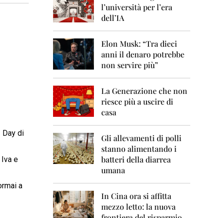
0
l’università per l’era
6
dell’IA
2
0
Elon Musk: “Tra dieci
0
anni il denaro potrebbe
7
non servire più”
2
0
La Generazione che non
0
8
riesce più a uscire di
casa
2
0
2 Day di
0
Gli allevamenti di polli
9
stanno alimentando i
batteri della diarrea
 Iva e
2
umana
0
1
ormai a
0
In Cina ora si affitta
mezzo letto: la nuova
2
frontiera del risparmio