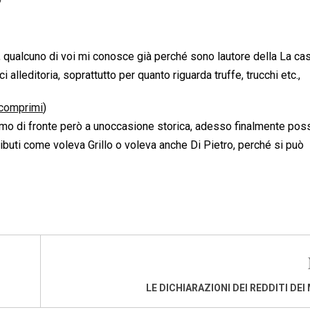
“
qualcuno di voi mi conosce già perché sono lautore della La cas
i alleditoria, soprattutto per quanto riguarda truffe, trucchi etc.,
comprimi
)
siamo di fronte però a unoccasione storica, adesso finalmente po
tributi come voleva Grillo o voleva anche Di Pietro, perché si può
LE DICHIARAZIONI DEI REDDITI DEI