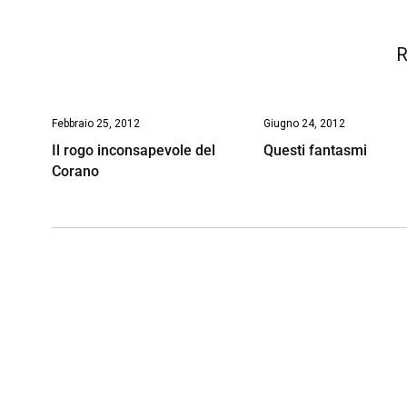
k
p
n
k
R
Febbraio 25, 2012
Giugno 24, 2012
Il rogo inconsapevole del
Questi fantasmi
Corano