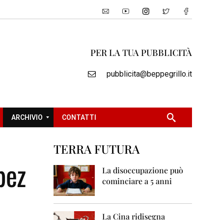
PER LA TUA PUBBLICITÀ
pubblicita@beppegrillo.it
ARCHIVIO
CONTATTI
TERRA FUTURA
2
pez
0
La disoccupazione può
0
cominciare a 5 anni
5
2
0
La Cina ridisegna