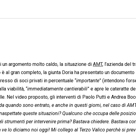
di un argomento molto caldo, la situazione di
AMT
, l’azienda del t
io è al gran completo, la giunta Doria ha presentato un documento
esso di soci privati in percentuale “
importante
” (intendono fors
a viabilità, “
immediatamente cantierabili
” e apre le cateratte de
e. Nel video proposto, gli interventi di Paolo Putti e Andrea Bo
 da quando sono entrato, e anche in questi giorni, nel caso di AMT
naspettate queste situazioni? Qualcuno che occupa delle posizio
 gli strumenti per intervenire prima? Bastava chiedere. Bastava co
ve lo diciamo noi oggi! Mi collego al Terzo Valico perchè si pr