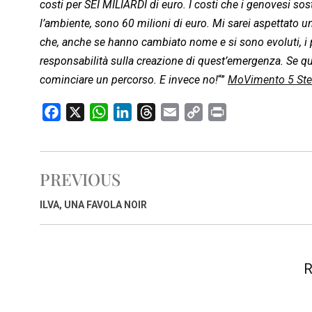
costi per SEI MILIARDI di euro. I costi che i genovesi sos
l’ambiente, sono 60 milioni di euro. Mi sarei aspettato un 
che, anche se hanno cambiato nome e si sono evoluti, i 
responsabilità sulla creazione di quest’emergenza. Se q
cominciare un percorso. E invece no!
“”
MoVimento 5 Ste
F
X
W
L
T
E
C
P
a
h
i
h
m
o
r
c
a
n
r
a
p
i
e
t
k
e
i
y
n
PREVIOUS
b
s
e
a
l
L
t
o
A
d
d
i
ILVA, UNA FAVOLA NOIR
o
p
I
s
n
k
p
n
k
R