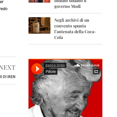
indiani sfidano il
0
er
1
governo Modi
credo
1
Negli archivi di un
2
0
convento spunta
1
l’antenata della Coca-
2
Cola
2
0
1
3
NEXT
2
0
 DI IREN
1
4
2
0
1
5
2