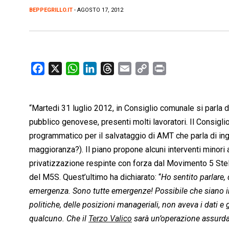
BEPPEGRILLO.IT
- AGOSTO 17, 2012
F
X
W
L
T
E
C
P
a
h
i
h
m
o
r
c
a
n
r
a
p
i
“Martedi 31 luglio 2012, in Consiglio comunale si parla 
e
t
k
e
i
y
n
b
s
e
a
l
L
t
pubblico genovese, presenti molti lavoratori. Il Consigl
o
A
d
d
i
programmatico per il salvataggio di AMT che parla di ingr
o
p
I
s
n
maggioranza?). Il piano propone alcuni interventi minori all
k
p
n
k
privatizzazione respinte con forza dal Movimento 5 Stell
del M5S. Quest’ultimo ha dichiarato: “
Ho sentito parlare,
emergenza. Sono tutte emergenze! Possibile che siano i
politiche, delle posizioni manageriali, non aveva i dati e
qualcuno. Che il
Terzo Valico
sarà un’operazione assurda 