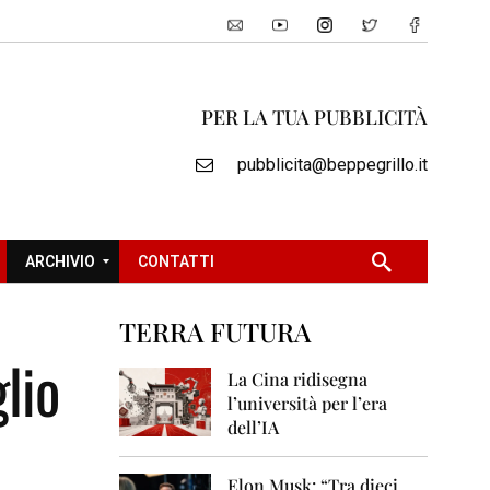
PER LA TUA PUBBLICITÀ
pubblicita@beppegrillo.it
ARCHIVIO
CONTATTI
TERRA FUTURA
2
lio
0
La Cina ridisegna
0
l’università per l’era
5
dell’IA
2
0
Elon Musk: “Tra dieci