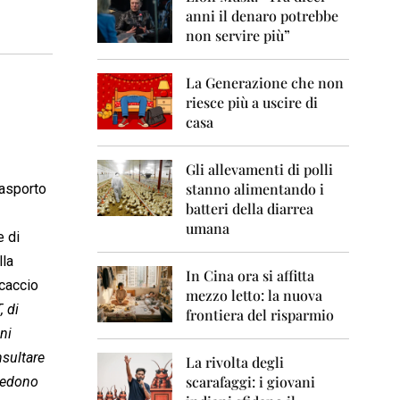
0
anni il denaro potrebbe
6
non servire più”
2
0
La Generazione che non
0
7
riesce più a uscire di
casa
2
0
0
Gli allevamenti di polli
8
stanno alimentando i
rasporto
batteri della diarrea
2
umana
0
e di
0
lla
9
In Cina ora si affitta
ccaccio
mezzo letto: la nuova
2
, di
frontiera del risparmio
0
ni
1
0
nsultare
La rivolta degli
scarafaggi: i giovani
evedono
2