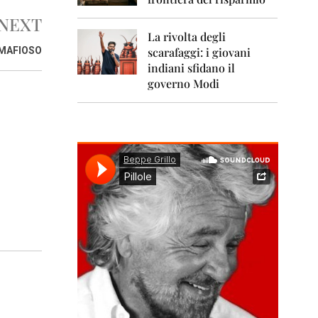
0
1
NEXT
1
La rivolta degli
 MAFIOSO
scarafaggi: i giovani
2
0
indiani sfidano il
1
governo Modi
2
2
0
1
3
2
0
1
4
2
0
1
5
2