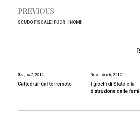
e
t
k
e
i
y
n
PREVIOUS
b
s
e
a
l
L
t
o
A
d
d
i
SCUDO FISCALE: FUORI I NOMI!
o
p
I
s
n
k
p
n
k
R
Giugno 7, 2012
Novembre 6, 2012
Cattedrali dal terremoto
I giochi di Stato e la
distruzione delle fami