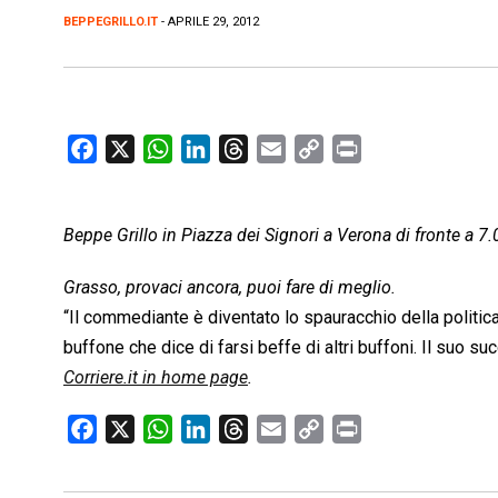
BEPPEGRILLO.IT
- APRILE 29, 2012
F
X
W
L
T
E
C
P
a
h
i
h
m
o
r
c
a
n
r
a
p
i
Beppe Grillo in Piazza dei Signori a Verona di fronte a 7
e
t
k
e
i
y
n
b
s
e
a
l
L
t
Grasso, provaci ancora, puoi fare di meglio.
o
A
d
d
i
“Il commediante è diventato lo spauracchio della politica i
o
p
I
s
n
buffone che dice di farsi beffe di altri buffoni. Il suo suc
k
p
n
k
Corriere.it in home page
.
F
X
W
L
T
E
C
P
a
h
i
h
m
o
r
c
a
n
r
a
p
i