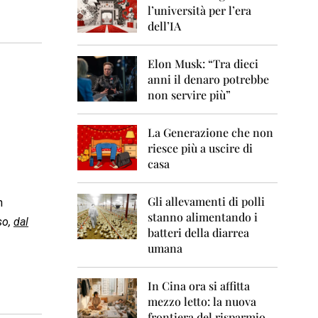
0
l’università per l’era
6
dell’IA
2
0
Elon Musk: “Tra dieci
0
anni il denaro potrebbe
7
non servire più”
2
0
La Generazione che non
0
8
riesce più a uscire di
casa
2
0
0
Gli allevamenti di polli
n
9
stanno alimentando i
so,
dal
batteri della diarrea
2
umana
0
1
0
In Cina ora si affitta
mezzo letto: la nuova
2
frontiera del risparmio