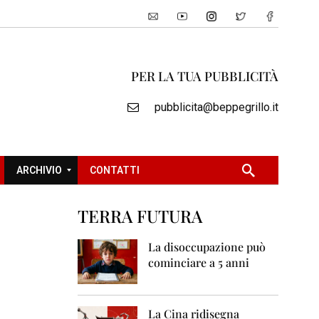
PER LA TUA PUBBLICITÀ
pubblicita@beppegrillo.it
ARCHIVIO
CONTATTI
TERRA FUTURA
2
0
La disoccupazione può
0
cominciare a 5 anni
5
2
0
La Cina ridisegna