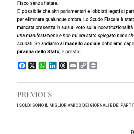
Fisco senza fiatare.
E’ possibile che altri parlamentari e lobbisti legati ai par
per eliminare qualunque ombra. Lo Scudo Fiscale è stato
mancata presenza in aula al voto sulla incostituzionalità
una manifestazione e non mi era stato spiegato bene ch
scudati. Se andiamo al
macello sociale
dobbiamo sapere
piranha dello Stato
, e presto!
F
X
W
L
T
E
C
P
a
h
i
h
m
o
r
c
a
n
r
a
p
i
e
t
k
e
i
y
n
PREVIOUS
b
s
e
a
l
L
t
o
A
d
d
i
I SOLDI SONO IL MIGLIOR AMICO DEI GIORNALI E DEI PARTI
o
p
I
s
n
k
p
n
k
R