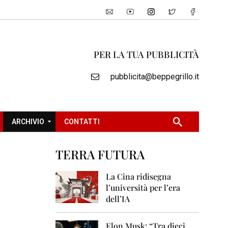
PER LA TUA PUBBLICITÀ
pubblicita@beppegrillo.it
ARCHIVIO
CONTATTI
TERRA FUTURA
2
0
La Cina ridisegna
0
l’università per l’era
5
dell’IA
2
0
Elon Musk: “Tra dieci