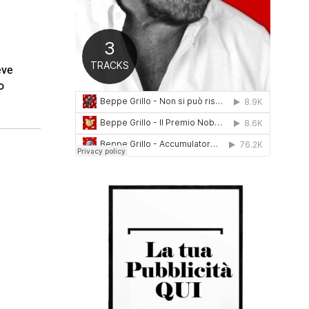
0
1
6
eve
o