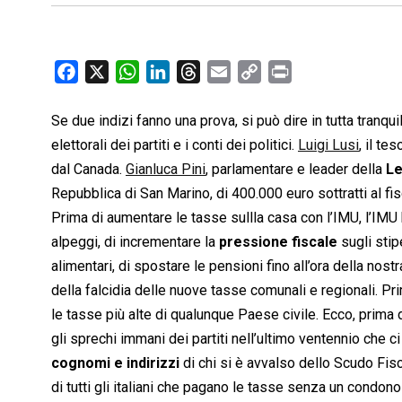
F
X
W
L
T
E
C
P
a
h
i
h
m
o
r
c
a
n
r
a
p
i
Se due indizi fanno una prova, si può dire in tutta tranqui
e
t
k
e
i
y
n
elettorali dei partiti e i conti dei politici.
Luigi Lusi
, il te
b
s
e
a
l
L
t
dal Canada.
Gianluca Pini
, parlamentare e leader della
L
o
A
d
d
i
Repubblica di San Marino, di 400.000 euro sottratti al fi
o
p
I
s
n
Prima di aumentare le tasse sullla casa con l’IMU, l’IMU
k
p
n
k
alpeggi, di incrementare la
pressione fiscale
sugli stip
alimentari, di spostare le pensioni fino all’ora della nost
della falcidia delle nuove tasse comunali e regionali. Pr
le tasse più alte di qualunque Paese civile. Ecco, prima d
gli sprechi immani dei partiti nell’ultimo ventennio che 
cognomi e indirizzi
di chi si è avvalso dello Scudo Fisc
di tutti gli italiani che pagano le tasse senza un condono