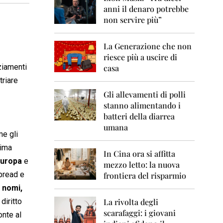
0
anni il denaro potrebbe
6
non servire più”
2
0
La Generazione che non
0
7
riesce più a uscire di
ziamenti
casa
2
atriare
0
0
Gli allevamenti di polli
8
stanno alimentando i
batteri della diarrea
2
umana
0
me gli
0
rima
9
In Cina ora si affitta
Europa
e
mezzo letto: la nuova
2
spread e
frontiera del risparmio
0
1
e
nomi,
0
 diritto
La rivolta degli
scarafaggi: i giovani
2
onte al