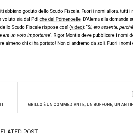
titi abbiano goduto dello Scudo Fiscale. Fuori i nomi allora, tutti i 
 voluto sia dal Pdl
che dal Pdmenoelle
. D’Alema alla domanda s
 dello Scudo Fiscale rispose così (
video
): “
Si, ero assente, perch
e era un voto importante
“. Rigor Montis deve pubblicare i nomi d
 almeno chi ci ha portato! Non ci andremo da soli. Fuori i nomi 
TI
GRILLO È UN COMMEDIANTE, UN BUFFONE, UN ANTI
ELATED POST