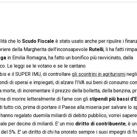
llità che lo
Scudo Fiscale
è stato usato anche per ripulire i finan
soriere della Margherita dell’inconsapevole
Rutelli
, li ha fatti rimp
ega
in Emilia Romagna, ha fatto un bonifico più ravvicinato, dalla
sco. Le leggi se le votano e se le cantano
 bis e il SUPER IMU, di controllare
gli scontrini in agriturismi
negli
endi di operai e impiegati, di alzare l’IVA sui beni di consumo co
ra morte, di incrementare il prezzo della bolletta, della benzina, p
ima di morire letteralmente di fame con gli
stipendi più bassi d’
i tutto ciò, prima di portare il Paese alla miseria per salvare lo 
ci hanno regalato duemila miliardi di debito pubblico, vorrei saper
ale per decine di miliardi. E’ un mio
diritto di contribuente
, è un
 del 5%. E’ un diritto di chi ha onorato sempre i suoi impegni di fr