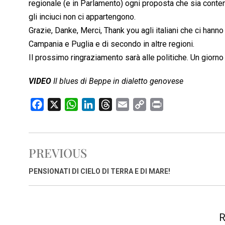
regionale (e in Parlamento) ogni proposta che sia conten
gli inciuci non ci appartengono.
Grazie, Danke, Merci, Thank you agli italiani che ci hanno 
Campania e Puglia e di secondo in altre regioni.
Il prossimo ringraziamento sarà alle politiche. Un giorno
VIDEO
Il blues di Beppe in dialetto genovese
F
X
W
L
T
E
C
P
a
h
i
h
m
o
r
c
a
n
r
a
p
i
e
t
k
e
i
y
n
PREVIOUS
b
s
e
a
l
L
t
o
A
d
d
i
PENSIONATI DI CIELO DI TERRA E DI MARE!
o
p
I
s
n
k
p
n
k
R