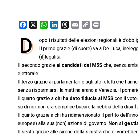
F
X
W
L
T
E
C
P
a
h
i
h
m
o
r
D
opo i risultati delle elezioni regionali è d’obbl
c
a
n
r
a
p
i
e
Il primo grazie (di cuore) va a De Luca, ineleg
t
k
e
i
y
n
b
s
e
a
l
L
t
(il)legalità.
o
A
d
d
i
Il secondo grazie
ai candidati del M5S
che, senza ambiz
o
p
I
s
n
elettorale.
k
p
n
k
Il terzo grazie ai parlamentari e agli altri eletti che hann
senza risparmiarsi, la mattina erano a Venezia, il pomeri
Il quarto grazie a
chi ha dato fiducia al M5S
con il voto
su di noi, non era semplice bucare la nebbia della disin
Il quinto grazie a chi ha ridimensionato il partito dell’in
europee) alla sua (non) azione di governo.
Non si gest
Il sesto grazie alle sirene della sinistra che ci vorrebber