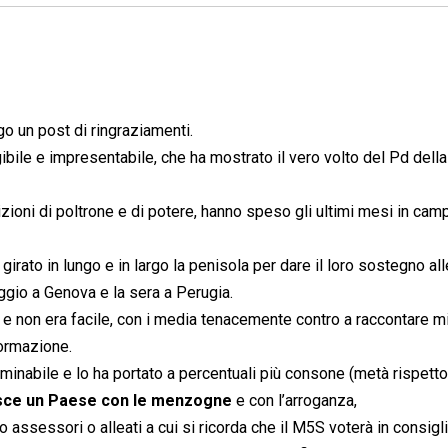
igo un post di ringraziamenti.
gibile e impresentabile, che ha mostrato il vero volto del Pd della
ioni di poltrone e di potere, hanno speso gli ultimi mesi in ca
o girato in lungo e in largo la penisola per dare il loro sostegno all
ggio a Genova e la sera a Perugia.
, e non era facile, con i media tenacemente contro a raccontare mi
formazione.
nominabile e lo ha portato a percentuali più consone (metà rispetto
isce un Paese con le menzogne
e con l’arroganza,
o assessori o alleati a cui si ricorda che il M5S voterà in consigl