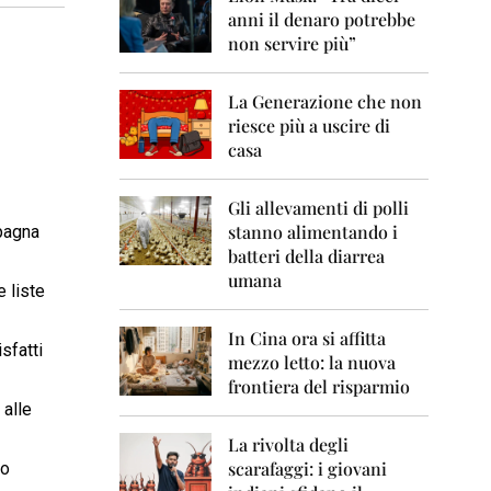
0
anni il denaro potrebbe
6
non servire più”
2
0
La Generazione che non
0
7
riesce più a uscire di
casa
2
0
0
Gli allevamenti di polli
8
stanno alimentando i
mpagna
batteri della diarrea
2
umana
0
e liste
0
9
In Cina ora si affitta
sfatti
mezzo letto: la nuova
2
frontiera del risparmio
0
 alle
1
0
La rivolta degli
scarafaggi: i giovani
io
2