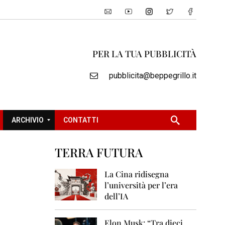
PER LA TUA PUBBLICITÀ
pubblicita@beppegrillo.it
ARCHIVIO
CONTATTI
TERRA FUTURA
2
0
La Cina ridisegna
0
l’università per l’era
5
dell’IA
2
0
Elon Musk: “Tra dieci