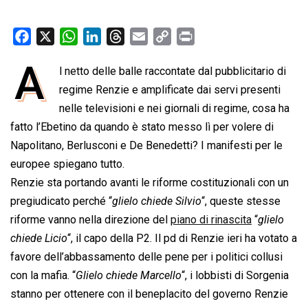
F
X
W
L
T
E
C
P
a
h
i
h
m
o
r
A
l netto delle balle raccontate dal pubblicitario di
c
a
n
r
a
p
i
e
regime Renzie e amplificate dai servi presenti
t
k
e
i
y
n
b
s
e
a
l
L
t
nelle televisioni e nei giornali di regime, cosa ha
o
A
d
d
i
fatto l’Ebetino da quando è stato messo lì per volere di
o
p
I
s
n
Napolitano, Berlusconi e De Benedetti? I manifesti per le
k
p
n
k
europee spiegano tutto.
Renzie sta portando avanti le riforme costituzionali con un
pregiudicato perché “
glielo chiede Silvio
“, queste stesse
riforme vanno nella direzione del
piano di rinascita
“
glielo
chiede Licio
“, il capo della P2. Il pd di Renzie ieri ha votato a
favore dell’abbassamento delle pene per i politici collusi
con la mafia. “
Glielo chiede Marcello
“, i lobbisti di Sorgenia
stanno per ottenere con il beneplacito del governo Renzie