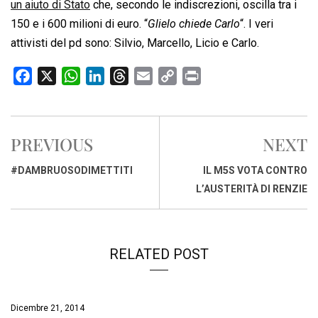
un aiuto di Stato
che, secondo le indiscrezioni, oscilla tra i
150 e i 600 milioni di euro. “
Glielo chiede Carlo
“. I veri
attivisti del pd sono: Silvio, Marcello, Licio e Carlo.
F
X
W
L
T
E
C
P
a
h
i
h
m
o
r
c
a
n
r
a
p
i
e
t
k
e
i
y
n
PREVIOUS
NEXT
b
s
e
a
l
L
t
o
A
d
d
i
#DAMBRUOSODIMETTITI
IL M5S VOTA CONTRO
o
p
I
s
n
L’AUSTERITÀ DI RENZIE
k
p
n
k
RELATED POST
Dicembre 21, 2014