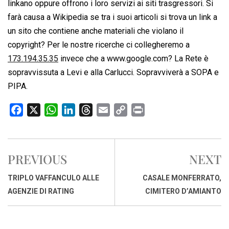
linkano oppure offrono i loro servizi ai siti trasgressori. Si
farà causa a Wikipedia se tra i suoi articoli si trova un link a
un sito che contiene anche materiali che violano il
copyright? Per le nostre ricerche ci collegheremo a
173.194.35.35
invece che a www.google.com? La Rete è
sopravvissuta a Levi e alla Carlucci. Sopravviverà a SOPA e
PIPA.
F
X
W
L
T
E
C
P
a
h
i
h
m
o
r
c
a
n
r
a
p
i
e
t
k
e
i
y
n
PREVIOUS
NEXT
b
s
e
a
l
L
t
o
A
d
d
i
TRIPLO VAFFANCULO ALLE
CASALE MONFERRATO,
o
p
I
s
n
AGENZIE DI RATING
CIMITERO D’AMIANTO
k
p
n
k