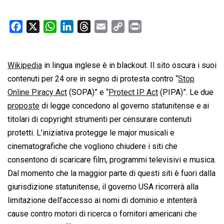
F
X
W
L
T
E
C
P
a
h
i
h
m
o
r
c
a
n
r
a
p
i
Wikipedia
e
in lingua inglese è in blackout. Il sito oscura i suoi
t
k
e
i
y
n
b
s
e
a
l
L
t
contenuti per 24 ore in segno di protesta contro “
Stop
o
A
d
d
i
Online Piracy Act
(SOPA)” e “
Protect IP Act
(PIPA)”. Le due
o
p
I
s
n
proposte
di legge concedono al governo statunitense e ai
k
p
n
k
titolari di copyright strumenti per censurare contenuti
protetti. L’iniziativa protegge le major musicali e
cinematografiche che vogliono chiudere i siti che
consentono di scaricare film, programmi televisivi e musica.
Dal momento che la maggior parte di questi siti è fuori dalla
giurisdizione statunitense, il governo USA ricorrerà alla
limitazione dell’accesso ai nomi di dominio e intenterà
cause contro motori di ricerca o fornitori americani che