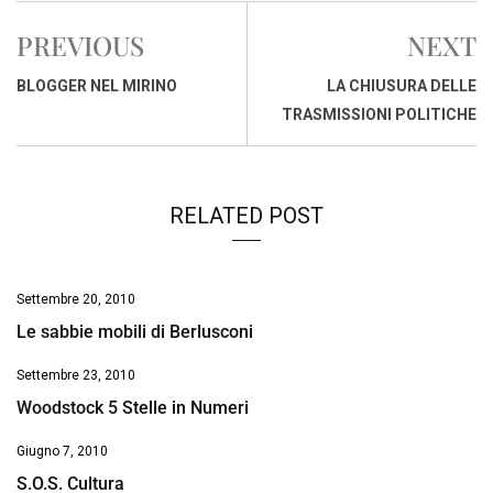
e
t
k
e
i
y
n
PREVIOUS
NEXT
b
s
e
a
l
L
t
o
A
d
d
i
BLOGGER NEL MIRINO
LA CHIUSURA DELLE
o
p
I
s
n
TRASMISSIONI POLITICHE
k
p
n
k
RELATED POST
Settembre 20, 2010
Le sabbie mobili di Berlusconi
Settembre 23, 2010
Woodstock 5 Stelle in Numeri
Giugno 7, 2010
S.O.S. Cultura