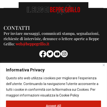
CONTATTI
Per inviare messaggi, comunicati stampa, segnalazioni,
richieste di interviste, denunce o lettere aperte a Beppe
Grillo:
web@beppegrillo.it
PUBBLICITA'
Informativa Privacy
Per la tua pubblicità su questo Blog:
Questo sito web utilizza i cookies per migliorare l'esperienza
pubblicita@beppegrillo.it
dell'utente. Continuando la navigazione l'utente acconsente a
tutti i cookie in conformità con la Normativa sui Cookies. Per
HOMEPAGE
COOKIE POLICY
PRIVACY POLICY
CONTATTI
maggiori informazioni visualizza la
Cookie Policy
Accept All
© Copyright 2026 - Il Blog di Beppe Grillo. All Rights Reserved - Powered by