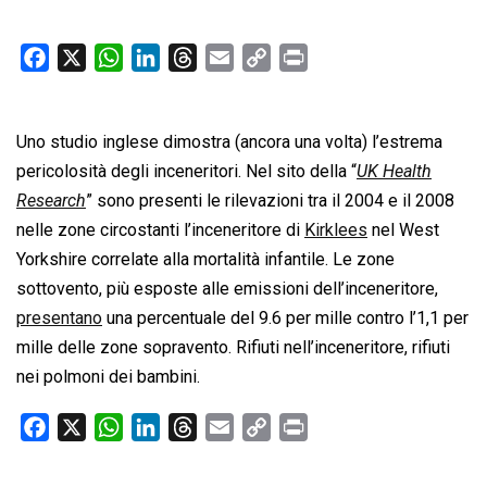
F
X
W
L
T
E
C
P
a
h
i
h
m
o
r
c
a
n
r
a
p
i
Uno studio inglese dimostra (ancora una volta) l’estrema
e
t
k
e
i
y
n
b
s
e
a
l
L
t
pericolosità degli inceneritori. Nel sito della “
UK Health
o
A
d
d
i
Research
” sono presenti le rilevazioni tra il 2004 e il 2008
o
p
I
s
n
nelle zone circostanti l’inceneritore di
Kirklees
nel West
k
p
n
k
Yorkshire correlate alla mortalità infantile. Le zone
sottovento, più esposte alle emissioni dell’inceneritore,
presentano
una percentuale del 9.6 per mille contro l’1,1 per
mille delle zone sopravento. Rifiuti nell’inceneritore, rifiuti
nei polmoni dei bambini.
F
X
W
L
T
E
C
P
a
h
i
h
m
o
r
c
a
n
r
a
p
i