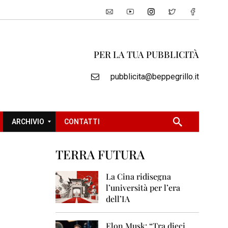
PER LA TUA PUBBLICITÀ
pubblicita@beppegrillo.it
ARCHIVIO
CONTATTI
TERRA FUTURA
2
0
La Cina ridisegna
0
l’università per l’era
5
dell’IA
2
0
Elon Musk: “Tra dieci