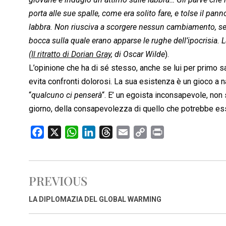
porta alle sue spalle, come era solito fare, e tolse il pann
labbra. Non riusciva a scorgere nessun cambiamento, se
bocca sulla quale erano apparse le rughe dell’ipocrisia. 
(
Il ritratto di Dorian Gray
, di Oscar Wilde
).
L’opinione che ha di sé stesso, anche se lui per primo sa
evita confronti dolorosi. La sua esistenza è un gioco a n
“
qualcuno ci penserà
“. E’ un egoista inconsapevole, non 
giorno, della consapevolezza di quello che potrebbe es
F
X
W
L
T
E
C
P
a
h
i
h
m
o
r
c
a
n
r
a
p
i
e
t
k
e
i
y
n
PREVIOUS
b
s
e
a
l
L
t
o
A
d
d
i
LA DIPLOMAZIA DEL GLOBAL WARMING
o
p
I
s
n
k
p
n
k