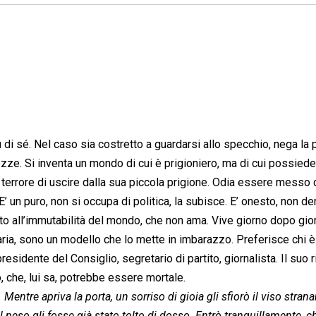
di sé. Nel caso sia costretto a guardarsi allo specchio, nega la 
lezze. Si inventa un mondo di cui è prigioniero, ma di cui possiede
il terrore di uscire dalla sua piccola prigione. Odia essere messo 
’ un puro, non si occupa di politica, la subisce. E’ onesto, non d
to all’immutabilità del mondo, che non ama. Vive giorno dopo gio
ticaria, sono un modello che lo mette in imbarazzo. Preferisce chi 
residente del Consiglio, segretario di partito, giornalista. Il suo r
o, che, lui sa, potrebbe essere mortale.
Mentre apriva la porta, un sorriso di gioia gli sfiorò il viso stra
 peso gli fosse già stato tolto di dosso. Entrò tranquillamente, c