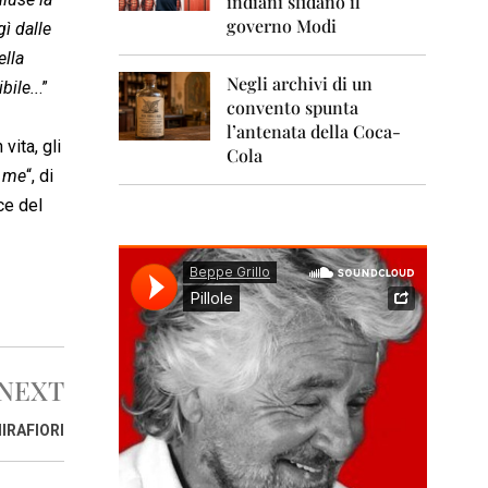
indiani sfidano il
0
1
governo Modi
gì dalle
1
ella
Negli archivi di un
2
bile..
.”
0
convento spunta
1
l’antenata della Coca-
2
vita, gli
Cola
i me
“, di
2
0
ce del
1
3
2
0
1
4
NEXT
2
0
1
IRAFIORI
5
2