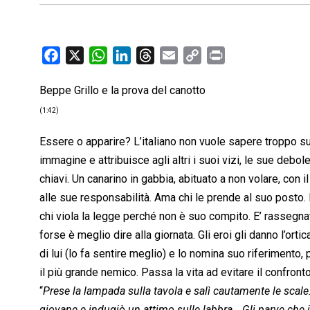
F
X
W
L
T
E
C
P
a
h
i
h
m
o
r
Beppe Grillo e la prova del canotto
c
a
n
r
a
p
i
e
t
k
e
i
y
n
(1:42)
b
s
e
a
l
L
t
Essere o apparire? L’italiano non vuole sapere troppo su 
o
A
d
d
i
immagine e attribuisce agli altri i suoi vizi, le sue debo
o
p
I
s
n
chiavi. Un canarino in gabbia, abituato a non volare, con 
k
p
n
k
alle sue responsabilità. Ama chi le prende al suo posto. E
chi viola la legge perché non è suo compito. E’ rassegna
forse è meglio dire alla giornata. Gli eroi gli danno l’or
di lui (lo fa sentire meglio) e lo nomina suo riferimento, p
il più grande nemico. Passa la vita ad evitare il confront
“
Prese la lampada sulla tavola e salì cautamente le scale. 
giovane e indugiò un attimo sulle labbra… Gli parve che il