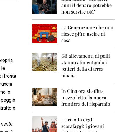
0
anni il denaro potrebbe
6
non servire più”
2
0
La Generazione che non
0
7
riesce più a uscire di
casa
2
0
0
Gli allevamenti di polli
propria
8
stanno alimentando i
 le
batteri della diarrea
2
umana
di fronte
0
0
enuncia
9
In Cina ora si affitta
rno, o
mezzo letto: la nuova
2
è peggio
frontiera del risparmio
0
itratto è
1
0
La rivolta degli
namente
scarafaggi: i giovani
2
hiuse la