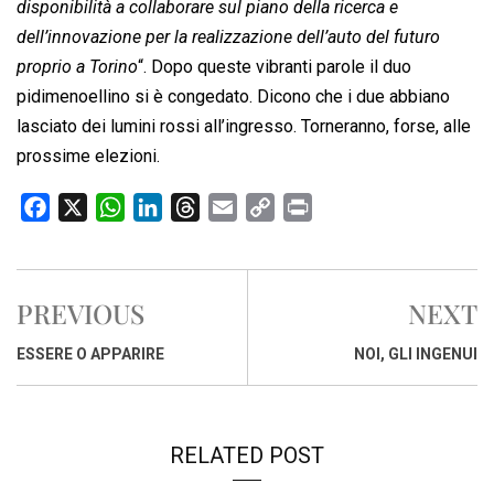
disponibilità a collaborare sul piano della ricerca e
dell’innovazione per la realizzazione dell’auto del futuro
proprio a Torino
“. Dopo queste vibranti parole il duo
pidimenoellino si è congedato. Dicono che i due abbiano
lasciato dei lumini rossi all’ingresso. Torneranno, forse, alle
prossime elezioni.
F
X
W
L
T
E
C
P
a
h
i
h
m
o
r
c
a
n
r
a
p
i
e
t
k
e
i
y
n
PREVIOUS
NEXT
b
s
e
a
l
L
t
o
A
d
d
i
ESSERE O APPARIRE
NOI, GLI INGENUI
o
p
I
s
n
k
p
n
k
RELATED POST