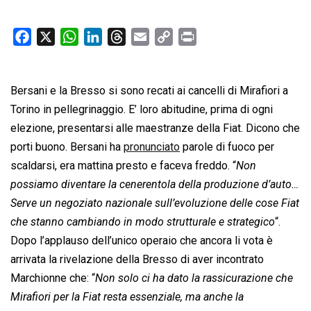
F
X
W
L
T
E
C
P
a
h
i
h
m
o
r
c
a
n
r
a
p
i
Bersani e la Bresso si sono recati ai cancelli di Mirafiori a
e
t
k
e
i
y
n
b
s
e
a
l
L
t
Torino in pellegrinaggio. E’ loro abitudine, prima di ogni
o
A
d
d
i
elezione, presentarsi alle maestranze della Fiat. Dicono che
o
p
I
s
n
porti buono. Bersani ha
pronunciato
parole di fuoco per
k
p
n
k
scaldarsi, era mattina presto e faceva freddo. “
Non
possiamo diventare la cenerentola della produzione d’auto…
Serve un negoziato nazionale sull’evoluzione delle cose Fiat
che stanno cambiando in modo strutturale e strategico
“.
Dopo l’applauso dell’unico operaio che ancora li vota è
arrivata la rivelazione della Bresso di aver incontrato
Marchionne che: “
Non solo ci ha dato la rassicurazione che
Mirafiori per la Fiat resta essenziale, ma anche la