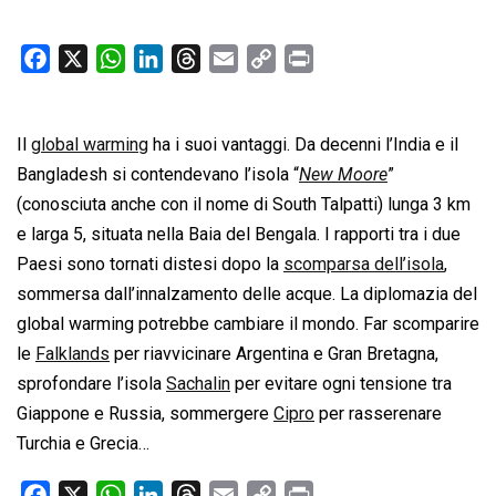
F
X
W
L
T
E
C
P
a
h
i
h
m
o
r
c
a
n
r
a
p
i
Il
global warming
e
t
ha i suoi vantaggi. Da decenni l’India e il
k
e
i
y
n
b
s
e
a
l
L
t
Bangladesh si contendevano l’isola “
New Moore
”
o
A
d
d
i
(conosciuta anche con il nome di South Talpatti) lunga 3 km
o
p
I
s
n
e larga 5, situata nella Baia del Bengala. I rapporti tra i due
k
p
n
k
Paesi sono tornati distesi dopo la
scomparsa dell’isola
,
sommersa dall’innalzamento delle acque. La diplomazia del
global warming potrebbe cambiare il mondo. Far scomparire
le
Falklands
per riavvicinare Argentina e Gran Bretagna,
sprofondare l’isola
Sachalin
per evitare ogni tensione tra
Giappone e Russia, sommergere
Cipro
per rasserenare
Turchia e Grecia…
F
X
W
L
T
E
C
P