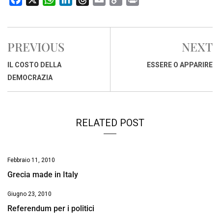
a
h
i
h
m
o
r
c
a
n
r
a
p
i
e
t
k
e
i
y
n
PREVIOUS
NEXT
b
s
e
a
l
L
t
o
A
d
d
i
IL COSTO DELLA
ESSERE O APPARIRE
o
p
I
s
n
DEMOCRAZIA
k
p
n
k
RELATED POST
Febbraio 11, 2010
Grecia made in Italy
Giugno 23, 2010
Referendum per i politici