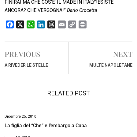
FINIRA! MA CHE COS’E’ IL MADE IN ITALY?ESISTE
ANCORA? CHE VERGOGNA!”
Dario Crocetta
F
X
W
L
T
E
C
P
a
h
i
h
m
o
r
c
a
n
r
a
p
i
e
t
k
e
i
y
n
PREVIOUS
NEXT
b
s
e
a
l
L
t
o
A
d
d
i
A RIVEDER LE STELLE
MULTE NAPOLETANE
o
p
I
s
n
k
p
n
k
RELATED POST
Dicembre 25, 2010
La figlia del “Che” e l’embargo a Cuba