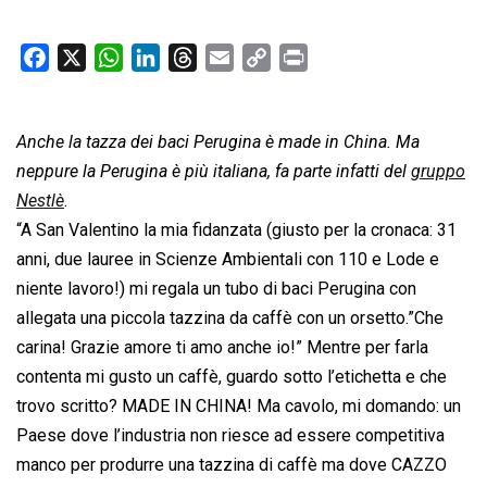
F
X
W
L
T
E
C
P
a
h
i
h
m
o
r
c
a
n
r
a
p
i
Anche la tazza dei baci Perugina è made in China. Ma
e
t
k
e
i
y
n
b
s
e
a
l
L
t
neppure la Perugina è più italiana, fa parte infatti del
gruppo
o
A
d
d
i
Nestlè
.
o
p
I
s
n
“A San Valentino la mia fidanzata (giusto per la cronaca: 31
k
p
n
k
anni, due lauree in Scienze Ambientali con 110 e Lode e
niente lavoro!) mi regala un tubo di baci Perugina con
allegata una piccola tazzina da caffè con un orsetto.”Che
carina! Grazie amore ti amo anche io!” Mentre per farla
contenta mi gusto un caffè, guardo sotto l’etichetta e che
trovo scritto? MADE IN CHINA! Ma cavolo, mi domando: un
Paese dove l’industria non riesce ad essere competitiva
manco per produrre una tazzina di caffè ma dove CAZZO