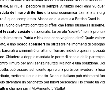
ale, al PIL è il peggiore di sempre. All’inizio degli anni ’90 due 
aduta del muro di Berlino
e la crisi economica. La mafia si rior
oro è quasi completato. Manca solo la statua a Bettino Craxi in
rsi. Sono diventati comitati di affari che fanno business insieme.
el tessuto sociale
e nazionale. La parola “
sociale
” non la pronun
ito dal mercato. Patria e Nazione cosa vogliono dire? Quale valore
cato, è uno
scacciapensieri
da strizzare nei momenti di bisogno
, baronali o criminali è un attimo. Tornare indietro quasi impossib
re. Chiudere a doppia mandata le porte di casa e della partecip
contro il muro per anni senza risultati. Ma non è una soluzione. Og
etta, può essere sufficiente aprire una porta per rivedere la luce
ibuto, mettersi il suo elmetto. Nessun italiano può chiamarsi fuori
 può diventare un banchetto per nuovi pescecani.
Ho creato un vi
altro
che non sia il MoVimento 5 Stelle!