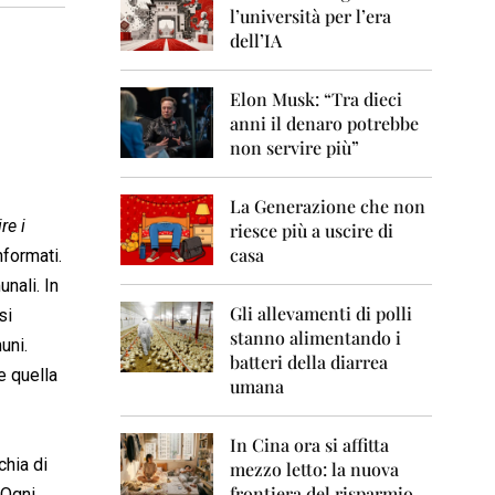
0
l’università per l’era
6
dell’IA
2
0
Elon Musk: “Tra dieci
0
anni il denaro potrebbe
7
non servire più”
2
0
La Generazione che non
0
re i
8
riesce più a uscire di
casa
nformati.
2
nali. In
0
0
Gli allevamenti di polli
si
9
stanno alimentando i
uni.
batteri della diarrea
2
e quella
umana
0
1
0
In Cina ora si affitta
chia di
mezzo letto: la nuova
2
frontiera del risparmio
 Ogni