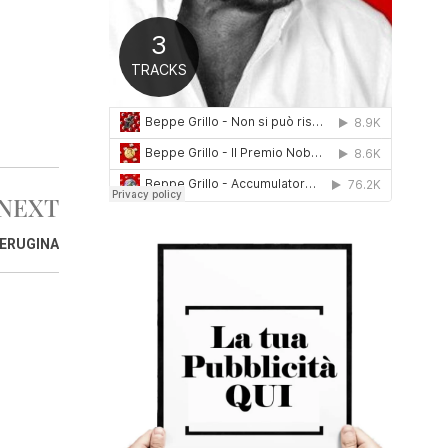
0
1
6
NEXT
PERUGINA