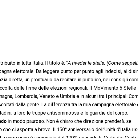
ribuito in tutta Italia. Il titolo è: “
A riveder le stelle. (Come seppelli
mpagna elettorale. Da leggere punto per punto agli indecisi, ai disi
ia diretta, un prontuario da recitare in pubblico, nei consigli comu
ccolta delle firme delle elezioni regionali. Il MoVimento 5 Stelle 
gna, Lombardia, Veneto e Umbria e in alcuni tra i principali Com
scoltati dalla gente. La differenza tra la mia campagna elettorale 
cittadini, a loro le truppe antisommossa e le guardie del corpo.
ndo
in modo pauroso. Non è chiaro che direzione prenderà, se
 che ci aspetta a breve. Il 150° anniversario dell’Unità d’Italia ris
. La corruzione è aumentata del 229% secondo la Corte dei Conti.