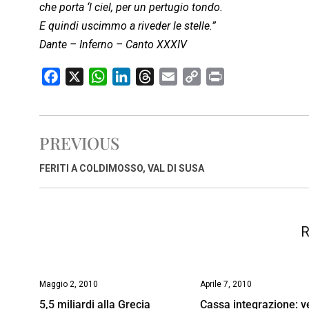
che porta ‘l ciel, per un pertugio tondo.
E quindi uscimmo a riveder le stelle.”
Dante – Inferno – Canto XXXIV
F
X
W
L
T
E
C
P
a
h
i
h
m
o
r
c
a
n
r
a
p
i
e
t
k
e
i
y
n
PREVIOUS
b
s
e
a
l
L
t
o
A
d
d
i
FERITI A COLDIMOSSO, VAL DI SUSA
o
p
I
s
n
k
p
n
k
R
Maggio 2, 2010
Aprile 7, 2010
5,5 miliardi alla Grecia
Cassa integrazione: v