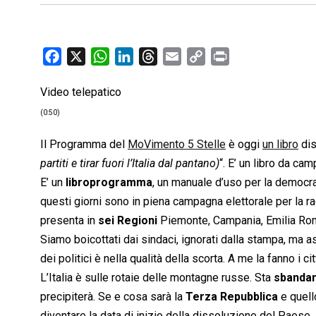
F
X
W
L
T
E
C
P
a
h
i
h
m
o
r
Video telepatico
c
a
n
r
a
p
i
e
t
k
e
i
y
n
(0:50)
b
s
e
a
l
L
t
Il Programma del
MoVimento 5 Stelle
è oggi
un libro
dist
o
A
d
d
i
partiti e tirar fuori l’Italia dal pantano)
“. E’ un libro da ca
o
p
I
s
n
E’ un
libroprogramma
, un manuale d’uso per la democraz
k
p
n
k
questi giorni sono in piena campagna elettorale per la ra
presenta in
sei Regioni
Piemonte, Campania, Emilia Roma
Siamo boicottati dai sindaci, ignorati dalla stampa, ma a
dei politici è nella qualità della scorta. A me la fanno i 
L’Italia è sulle rotaie delle montagne russe. Sta
sbanda
precipiterà. Se e cosa sarà la
Terza Repubblica
e quello
diventare la data di inizio della dissoluzione del Paese