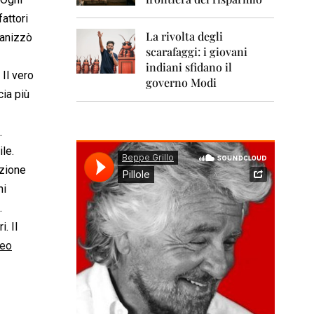
0
1
fattori
1
La rivolta degli
ganizzò
scarafaggi: i giovani
2
0
indiani sfidano il
 Il vero
1
governo Modi
2
cia più
2
0
.
1
ile.
3
azione
2
ni
0
.
1
4
. Il
deo
2
0
1
5
2