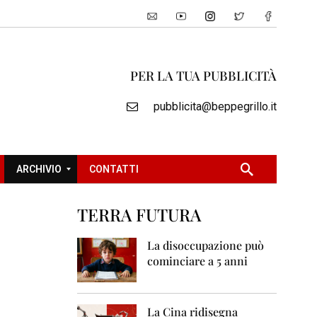
PER LA TUA PUBBLICITÀ
pubblicita@beppegrillo.it
ARCHIVIO
CONTATTI
TERRA FUTURA
2
0
La disoccupazione può
0
cominciare a 5 anni
5
2
0
La Cina ridisegna