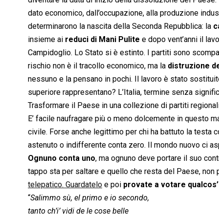
dato economico, dall’occupazione, alla produzione industri
determinarono la nascita della Seconda Repubblica: la
c
insieme ai
reduci di Mani Pulite
e dopo vent’anni il lav
Campidoglio. Lo Stato si è estinto. I partiti sono scompa
rischio non è il tracollo economico, ma la
distruzione d
nessuno e la pensano in pochi. Il lavoro è stato sostitu
superiore rappresentano? L’Italia, termine senza signifi
Trasformare il Paese in una collezione di partiti regionali
E’ facile naufragare più o meno dolcemente in questo ma
civile. Forse anche legittimo per chi ha battuto la testa 
astenuto o indifferente conta zero. Il mondo nuovo ci asp
Ognuno conta uno
, ma ognuno deve portare il suo contr
tappo sta per saltare e quello che resta del Paese, non
telepatico. Guardatelo
e poi
provate a votare qualcos’
“
Salimmo sù, el primo e io secondo,
tanto ch’i’ vidi de le cose belle