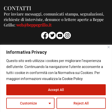
CONTATTI
Per inviare messaggi, comunicati stampa, segnalazioni,
richieste di interviste, denunce o lettere aperte a Beppe
Grillo:
web@beppegrillo.it
PUBBLICITA'
Informativa Privacy
Per la tua pubblicità su questo Blog:
Questo sito web utilizza i cookies per migliorare l'esperienza
pubblicita@beppegrillo.it
dell'utente. Continuando la navigazione l'utente acconsente a
tutti i cookie in conformità con la Normativa sui Cookies. Per
HOMEPAGE
COOKIE POLICY
PRIVACY POLICY
CONTATTI
maggiori informazioni visualizza la
Cookie Policy
Accept All
© Copyright 2026 - Il Blog di Beppe Grillo. All Rights Reserved - Powered by
happygrafic.com
Customize
Reject All