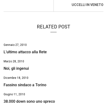
o
p
I
s
n
UCCELLI IN VENETO
k
p
n
k
RELATED POST
Gennaio 27, 2010
L’ultimo attacco alla Rete
Marzo 28, 2010
Noi, gli ingenui
Dicembre 18, 2010
Fassino sindaco a Torino
Giugno 11, 2010
38.000 down sono uno spreco