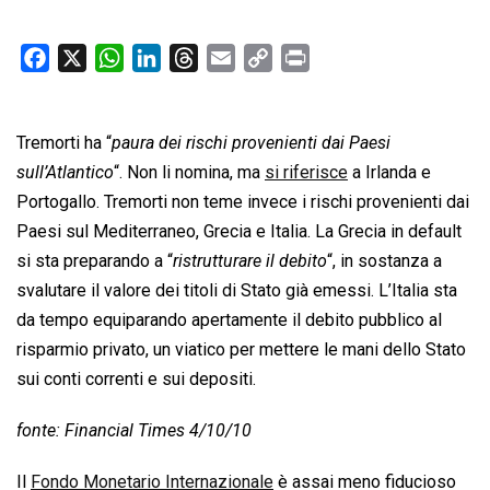
F
X
W
L
T
E
C
P
a
h
i
h
m
o
r
c
a
n
r
a
p
i
Tremorti ha “
e
paura dei rischi provenienti dai Paesi
t
k
e
i
y
n
b
s
e
a
l
L
t
sull’Atlantico
“. Non li nomina, ma
si riferisce
a Irlanda e
o
A
d
d
i
Portogallo. Tremorti non teme invece i rischi provenienti dai
o
p
I
s
n
Paesi sul Mediterraneo, Grecia e Italia. La Grecia in default
k
p
n
k
si sta preparando a “
ristrutturare il debito
“, in sostanza a
svalutare il valore dei titoli di Stato già emessi. L’Italia sta
da tempo equiparando apertamente il debito pubblico al
risparmio privato, un viatico per mettere le mani dello Stato
sui conti correnti e sui depositi.
fonte: Financial Times 4/10/10
Il
Fondo Monetario Internazionale
è assai meno fiducioso