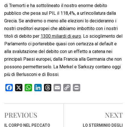
di Tremorti e ha sottolineato il nostro enorme debito
pubblico che pesa sul PIL il 118,4%, a un’incollatura dalla
Grecia. Se andremo o meno alle elezioni lo decideranno i
nostri creditori europei che abbiamo imbottito con i nostri
titoli di debito per
1300 miliardi di euro
. Lo scioglimento del
Parlamento ci porterebbe quasi con certezza al default e
alla svalutazione del debito con un effetto a catena nei
principali Paesi europei, dalla Francia alla Germania che non
possono permetterselo. La Merkel e Sarkozy contano oggi
più di Berlusconi e di Bossi.
F
X
W
L
T
E
C
P
a
h
i
h
m
o
r
c
a
n
r
a
p
i
e
t
k
e
i
y
n
PREVIOUS
NEXT
b
s
e
a
l
L
t
o
A
d
d
i
IL CORPO NEL PECCATO
LO STERMINIO DEGLI