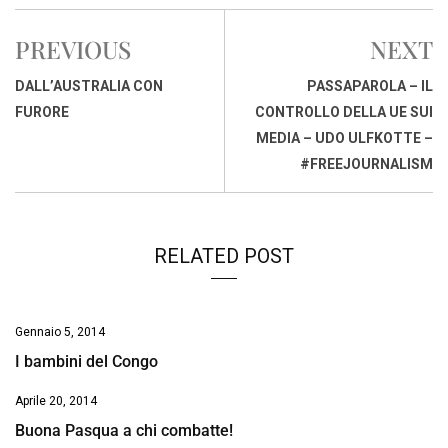
c
a
n
r
a
p
i
e
t
k
e
i
y
n
PREVIOUS
NEXT
b
s
e
a
l
L
t
o
A
d
d
i
DALL’AUSTRALIA CON
PASSAPAROLA – IL
o
p
I
s
n
FURORE
CONTROLLO DELLA UE SUI
k
p
n
k
MEDIA – UDO ULFKOTTE –
#FREEJOURNALISM
RELATED POST
Gennaio 5, 2014
I bambini del Congo
Aprile 20, 2014
Buona Pasqua a chi combatte!