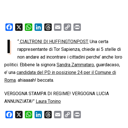
F
X
W
L
T
E
C
P
a
h
i
h
m
o
r
I
“
CIALTRONI DI HUFFINGTONPOST.
Una certa
c
a
n
r
a
p
i
e
rappresentante di Tor Sapienza, chiede ai 5 stelle di
t
k
e
i
y
n
b
s
e
a
l
L
t
non andare ad incontrare i cittadini perche’ anche loro
o
A
d
d
i
politici. Ebbene la signora
Sandra Zammataro
, guardacaso,
o
p
I
s
n
e’ una
candidata del PD in posizione 24 per il Comune di
k
p
n
k
Roma
. ahiaaaah! beccata.
VERGOGNA STAMPA DI REGIME! VERGOGNA LUCIA
ANNUNZIATA!”
Laura Tonino
F
X
W
L
T
E
C
P
a
h
i
h
m
o
r