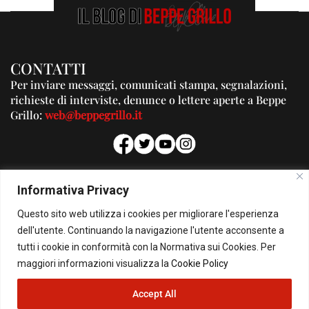
CONTATTI
Per inviare messaggi, comunicati stampa, segnalazioni,
richieste di interviste, denunce o lettere aperte a Beppe
Grillo:
web@beppegrillo.it
PUBBLICITA'
Informativa Privacy
Per la tua pubblicità su questo Blog:
Questo sito web utilizza i cookies per migliorare l'esperienza
pubblicita@beppegrillo.it
dell'utente. Continuando la navigazione l'utente acconsente a
tutti i cookie in conformità con la Normativa sui Cookies. Per
HOMEPAGE
COOKIE POLICY
PRIVACY POLICY
CONTATTI
maggiori informazioni visualizza la
Cookie Policy
Accept All
© Copyright 2026 - Il Blog di Beppe Grillo. All Rights Reserved - Powered by