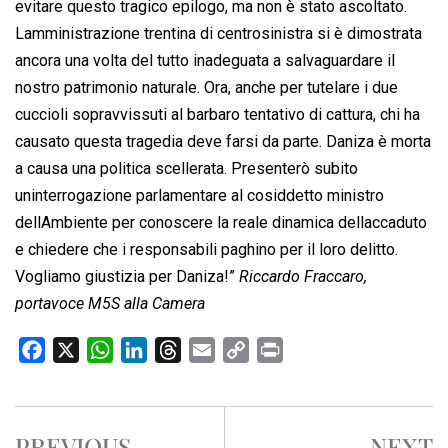
evitare questo tragico epilogo, ma non è stato ascoltato.
Lamministrazione trentina di centrosinistra si è dimostrata
ancora una volta del tutto inadeguata a salvaguardare il
nostro patrimonio naturale. Ora, anche per tutelare i due
cuccioli sopravvissuti al barbaro tentativo di cattura, chi ha
causato questa tragedia deve farsi da parte. Daniza è morta
a causa una politica scellerata. Presenterò subito
uninterrogazione parlamentare al cosiddetto ministro
dellAmbiente per conoscere la reale dinamica dellaccaduto
e chiedere che i responsabili paghino per il loro delitto.
Vogliamo giustizia per Daniza!”
Riccardo Fraccaro,
portavoce M5S alla Camera
F
X
W
L
T
E
C
P
a
h
i
h
m
o
r
c
a
n
r
a
p
i
e
t
k
e
i
y
n
PREVIOUS
NEXT