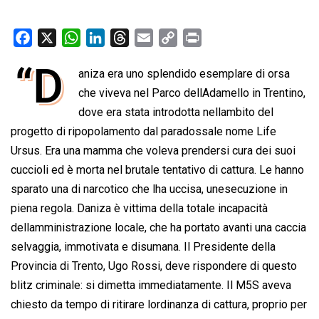
F
X
W
L
T
E
C
P
a
h
i
h
m
o
r
“D
aniza era uno splendido esemplare di orsa
c
a
n
r
a
p
i
e
che viveva nel Parco dellAdamello in Trentino,
t
k
e
i
y
n
b
s
e
a
l
L
t
dove era stata introdotta nellambito del
o
A
d
d
i
progetto di ripopolamento dal paradossale nome Life
o
p
I
s
n
Ursus. Era una mamma che voleva prendersi cura dei suoi
k
p
n
k
cuccioli ed è morta nel brutale tentativo di cattura. Le hanno
sparato una di narcotico che lha uccisa, unesecuzione in
piena regola. Daniza è vittima della totale incapacità
dellamministrazione locale, che ha portato avanti una caccia
selvaggia, immotivata e disumana. Il Presidente della
Provincia di Trento, Ugo Rossi, deve rispondere di questo
blitz criminale: si dimetta immediatamente. Il M5S aveva
chiesto da tempo di ritirare lordinanza di cattura, proprio per