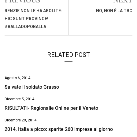
b
s
e
a
l
L
t
o
A
d
d
i
RENZIE NON LE HA ABOLITE:
NO, NON È LA TBC
o
p
I
s
n
HIC SUNT PROVINCE!
k
p
n
k
#BALLADOPOBALLA
RELATED POST
Agosto 6, 2014
Salvate il soldato Grasso
Dicembre 5, 2014
RISULTATI- Regionalie Online per il Veneto
Dicembre 29, 2014
2014, Italia a picco: sparite 260 imprese al giorno