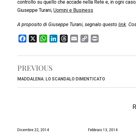
controllo su quello che accade nella Rete e, in ogni cas
Giuseppe Turani,
Uomini e Business
A proposito di Giuseppe Turani, segnalo questo
link
. Co
F
X
W
L
T
E
C
P
a
h
i
h
m
o
r
c
a
n
r
a
p
i
e
t
k
e
i
y
n
PREVIOUS
b
s
e
a
l
L
t
o
A
d
d
i
MADDALENA: LO SCANDALO DIMENTICATO
o
p
I
s
n
k
p
n
k
R
Dicembre 22, 2014
Febbraio 13, 2014