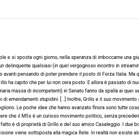
ole e si sposta ogni giorno, nella speranza di imboccarne una giu
un delinquente qualsiasi (in quel vergognoso incontro in streamin
tto avanti pensando di poter prendere il posto di Forza Italia. Ma
illo ha capito che per lui non cera posto. E allora è passato di n
rdinaria massa di incompetenti) in Senato fanno da spalla ai quei s
pi di emendamenti stupidini. […] Inoltre, Grillo e il suo movimento
vogliono. Le poche idee che hanno avanzato finora sono tutte cos
ere che il M5s è un curioso movimento politico, senza precedent
fatto è di proprietà di Grillo e del suo amico Casaleggio. I due 
ione viene sottoposta alla magica Rete. In realtà non esiste al