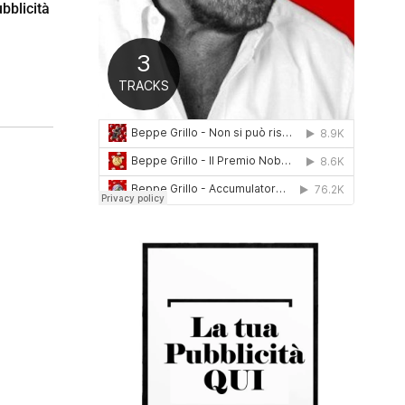
bblicità
0
1
6