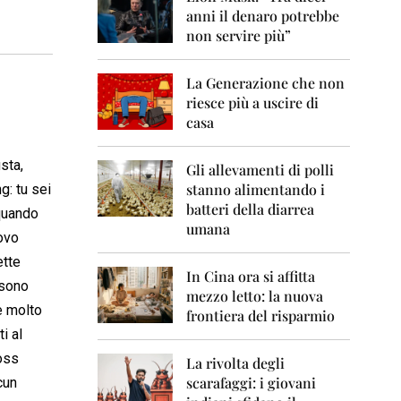
0
anni il denaro potrebbe
6
non servire più”
2
0
La Generazione che non
0
7
riesce più a uscire di
casa
2
0
sta,
0
Gli allevamenti di polli
8
stanno alimentando i
g: tu sei
batteri della diarrea
 quando
2
umana
0
uovo
0
ette
9
In Cina ora si affitta
 sono
mezzo letto: la nuova
2
e molto
frontiera del risparmio
0
i al
1
0
boss
La rivolta degli
scarafaggi: i giovani
cun
2