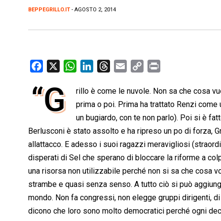
BEPPEGRILLO.IT
- AGOSTO 2, 2014
F
X
W
L
T
E
C
P
a
h
i
h
m
o
r
“G
rillo è come le nuvole. Non sa che cosa vu
c
a
n
r
a
p
i
e
prima o poi. Prima ha trattato Renzi come 
t
k
e
i
y
n
b
s
e
a
l
L
t
un bugiardo, con te non parlo). Poi si è fa
o
A
d
d
i
Berlusconi è stato assolto e ha ripreso un po di forza, Gr
o
p
I
s
n
allattacco. E adesso i suoi ragazzi meravigliosi (strao
k
p
n
k
disperati di Sel che sperano di bloccare la riforme a col
una risorsa non utilizzabile perché non si sa che cosa 
strambe e quasi senza senso. A tutto ciò si può aggiung
mondo. Non fa congressi, non elegge gruppi dirigenti, di 
dicono che loro sono molto democratici perché ogni decis