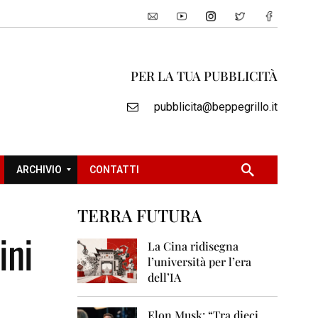
PER LA TUA PUBBLICITÀ
pubblicita@beppegrillo.it
ARCHIVIO
CONTATTI
TERRA FUTURA
2
ini
0
La Cina ridisegna
0
l’università per l’era
5
dell’IA
2
0
Elon Musk: “Tra dieci