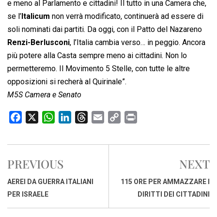
e meno al Parlamento e cittadini! Il tutto in una Camera che,
se l’
Italicum
non verrà modificato, continuerà ad essere di
soli nominati dai partiti. Da oggi, con il Patto del Nazareno
Renzi-Berlusconi
, l’Italia cambia verso… in peggio. Ancora
più potere alla Casta sempre meno ai cittadini. Non lo
permetteremo. Il Movimento 5 Stelle, con tutte le altre
opposizioni si recherà al Quirinale”.
M5S Camera e Senato
F
X
W
L
T
E
C
P
a
h
i
h
m
o
r
c
a
n
r
a
p
i
e
t
k
e
i
y
n
PREVIOUS
NEXT
b
s
e
a
l
L
t
o
A
d
d
i
AEREI DA GUERRA ITALIANI
115 ORE PER AMMAZZARE I
o
p
I
s
n
PER ISRAELE
DIRITTI DEI CITTADINI
k
p
n
k