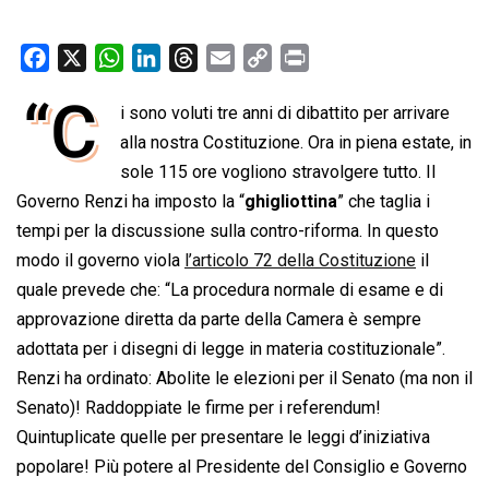
F
X
W
L
T
E
C
P
a
h
i
h
m
o
r
“C
i sono voluti tre anni di dibattito per arrivare
c
a
n
r
a
p
i
e
alla nostra Costituzione. Ora in piena estate, in
t
k
e
i
y
n
b
s
e
a
l
L
t
sole 115 ore vogliono stravolgere tutto. Il
o
A
d
d
i
Governo Renzi ha imposto la “
ghigliottina
” che taglia i
o
p
I
s
n
tempi per la discussione sulla contro-riforma. In questo
k
p
n
k
modo il governo viola
l’articolo 72 della Costituzione
il
quale prevede che: “La procedura normale di esame e di
approvazione diretta da parte della Camera è sempre
adottata per i disegni di legge in materia costituzionale”.
Renzi ha ordinato: Abolite le elezioni per il Senato (ma non il
Senato)! Raddoppiate le firme per i referendum!
Quintuplicate quelle per presentare le leggi d’iniziativa
popolare! Più potere al Presidente del Consiglio e Governo