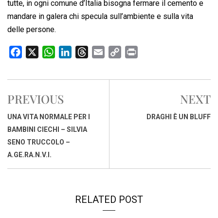
tutte, in ogni comune d’Italia bisogna fermare il cemento e
mandare in galera chi specula sull’ambiente e sulla vita
delle persone.
F
X
W
L
T
E
C
P
a
h
i
h
m
o
r
c
a
n
r
a
p
i
e
t
k
e
i
y
n
PREVIOUS
NEXT
b
s
e
a
l
L
t
o
A
d
d
i
UNA VITA NORMALE PER I
DRAGHI È UN BLUFF
o
p
I
s
n
BAMBINI CIECHI – SILVIA
k
p
n
k
SENO TRUCCOLO –
A.GE.RA.N.V.I.
RELATED POST