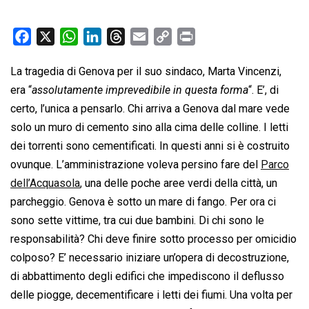
F
X
W
L
T
E
C
P
a
h
i
h
m
o
r
La tragedia di Genova per il suo sindaco, Marta Vincenzi,
c
a
n
r
a
p
i
era “
e
assolutamente imprevedibile in questa forma
t
k
e
i
y
n
“. E’, di
b
s
e
a
l
L
t
certo, l’unica a pensarlo. Chi arriva a Genova dal mare vede
o
A
d
d
i
solo un muro di cemento sino alla cima delle colline. I letti
o
p
I
s
n
dei torrenti sono cementificati. In questi anni si è costruito
k
p
n
k
ovunque. L’amministrazione voleva persino fare del
Parco
dell’Acquasola
, una delle poche aree verdi della città, un
parcheggio. Genova è sotto un mare di fango. Per ora ci
sono sette vittime, tra cui due bambini. Di chi sono le
responsabilità? Chi deve finire sotto processo per omicidio
colposo? E’ necessario iniziare un’opera di decostruzione,
di abbattimento degli edifici che impediscono il deflusso
delle piogge, decementificare i letti dei fiumi. Una volta per