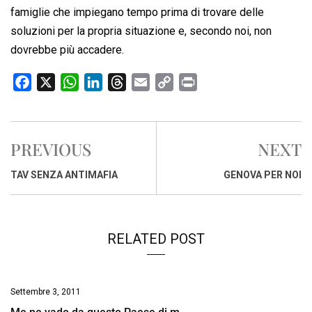
famiglie che impiegano tempo prima di trovare delle
soluzioni per la propria situazione e, secondo noi, non
dovrebbe più accadere.
F
X
W
L
T
E
C
P
a
h
i
h
m
o
r
c
a
n
r
a
p
i
e
t
k
e
i
y
n
PREVIOUS
NEXT
b
s
e
a
l
L
t
o
A
d
d
i
TAV SENZA ANTIMAFIA
GENOVA PER NOI
o
p
I
s
n
k
p
n
k
RELATED POST
Settembre 3, 2011