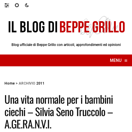
Blog ufficiale di Beppe Grillo con articoli, approfondimenti ed opinioni
≡
MENU
☰
Home
>
ARCHIVIO
2011
Una vita normale per i bambini
ciechi – Silvia Seno Truccolo –
A.GE.RA.N.V.I.