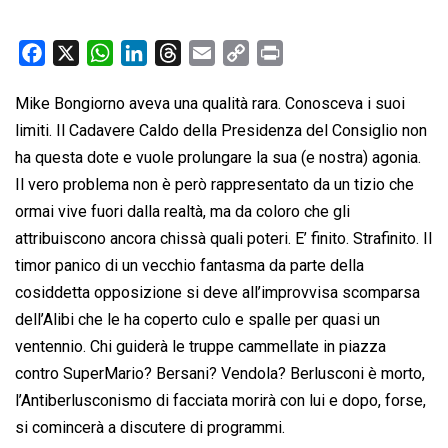
F
X
W
L
T
E
C
P
a
h
i
h
m
o
r
Mike Bongiorno aveva una qualità rara. Conosceva i suoi
c
a
n
r
a
p
i
limiti. Il Cadavere Caldo della Presidenza del Consiglio non
e
t
k
e
i
y
n
b
s
e
a
l
L
t
ha questa dote e vuole prolungare la sua (e nostra) agonia.
o
A
d
d
i
Il vero problema non è però rappresentato da un tizio che
o
p
I
s
n
ormai vive fuori dalla realtà, ma da coloro che gli
k
p
n
k
attribuiscono ancora chissà quali poteri. E’ finito. Strafinito. Il
timor panico di un vecchio fantasma da parte della
cosiddetta opposizione si deve all’improvvisa scomparsa
dell’Alibi che le ha coperto culo e spalle per quasi un
ventennio. Chi guiderà le truppe cammellate in piazza
contro SuperMario? Bersani? Vendola? Berlusconi è morto,
l’Antiberlusconismo di facciata morirà con lui e dopo, forse,
si comincerà a discutere di programmi.