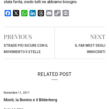
stata ferita, credo tutti ne abbiamo bisogno.
F
X
W
L
T
E
C
P
a
h
i
h
m
o
r
c
a
n
r
a
p
i
e
t
k
e
i
y
n
PREVIOUS
NEXT
b
s
e
a
l
L
t
o
A
d
d
i
STRADE PIÙ SICURE CON IL
IL FAR WEST DEGLI
o
p
I
s
n
MOVIMENTO 5 STELLE
INNOCENTI
k
p
n
k
RELATED POST
Novembre 11, 2011
Monti, la Bonino e il Bilderberg