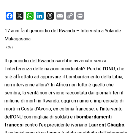
F
X
W
L
T
E
C
P
a
h
i
h
m
o
r
17 anni fa il genocidio del Rwanda – Intervista a Yolande
c
a
n
r
a
p
i
Mukagasana
e
t
k
e
i
y
n
b
s
e
a
l
L
t
(7:39)
o
A
d
d
i
Il
genocidio del Rwanda
sarebbe avvenuto senza
o
p
I
s
n
l’interferenza delle nazioni occidentali? Perché l’
ONU
, che
k
p
n
k
si è affrettato ad approvare il bombardamento della Libia,
non intervenne allora? In Africa non tutto è quello che
sembra, la verità non ci viene raccontata dai giornali. Ieri il
milione di morti in Rwanda, oggi un numero imprecisato di
morti in
Costa d’Avorio
, ex colonia francese, e l’intervento
dell’ONU con migliaia di soldati e i
bombardamenti
frances
i contro l’ex presidente ivoriano
Laurent Gbagbo
.
Il colonialismo di un tempo è stato sostituito dall’intervento