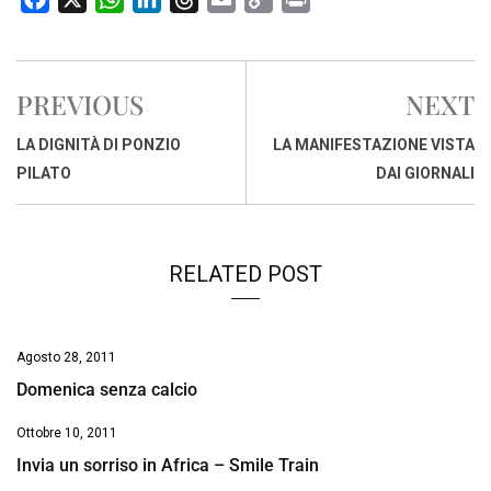
a
h
i
h
m
o
r
c
a
n
r
a
p
i
e
t
k
e
i
y
n
PREVIOUS
NEXT
b
s
e
a
l
L
t
o
A
d
d
i
LA DIGNITÀ DI PONZIO
LA MANIFESTAZIONE VISTA
o
p
I
s
n
PILATO
DAI GIORNALI
k
p
n
k
RELATED POST
Agosto 28, 2011
Domenica senza calcio
Ottobre 10, 2011
Invia un sorriso in Africa – Smile Train