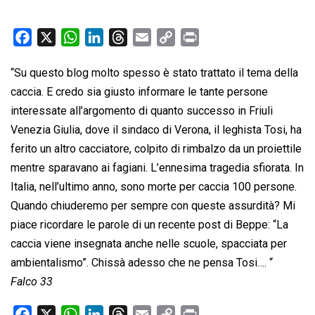
F
X
W
L
T
E
C
P
a
h
i
h
m
o
r
“Su questo blog molto spesso è stato trattato il tema della
c
a
n
r
a
p
i
caccia. E credo sia giusto informare le tante persone
e
t
k
e
i
y
n
b
s
e
a
l
L
t
interessate all’argomento di quanto successo in Friuli
o
A
d
d
i
Venezia Giulia, dove il sindaco di Verona, il leghista Tosi, ha
o
p
I
s
n
ferito un altro cacciatore, colpito di rimbalzo da un proiettile
k
p
n
k
mentre sparavano ai fagiani. L’ennesima tragedia sfiorata. In
Italia, nell’ultimo anno, sono morte per caccia 100 persone.
Quando chiuderemo per sempre con queste assurdità? Mi
piace ricordare le parole di un recente post di Beppe: “La
caccia viene insegnata anche nelle scuole, spacciata per
ambientalismo”. Chissà adesso che ne pensa Tosi…. “
Falco 33
F
X
W
L
T
E
C
P