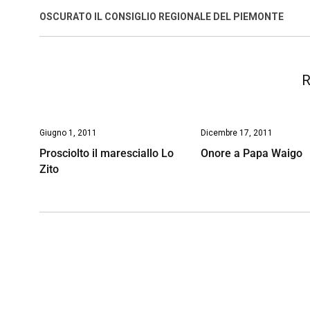
o
A
d
d
i
OSCURATO IL CONSIGLIO REGIONALE DEL PIEMONTE
o
p
I
s
n
k
p
n
k
R
Giugno 1, 2011
Dicembre 17, 2011
Prosciolto il maresciallo Lo
Onore a Papa Waigo
Zito