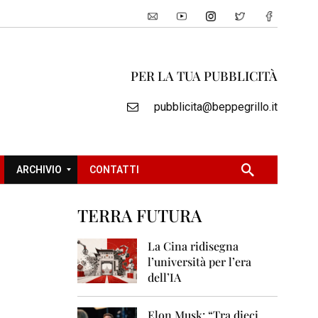
PER LA TUA PUBBLICITÀ
pubblicita@beppegrillo.it
ARCHIVIO
CONTATTI
TERRA FUTURA
2
0
La Cina ridisegna
0
l’università per l’era
5
dell’IA
2
0
Elon Musk: “Tra dieci