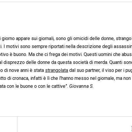
i giorno appare sui giornali, sono gli omicidi delle donne, strango
i. I motivi sono sempre riportati nella descrizione degli assassini
 motivo è buono. Ma che ci frega dei motivi. Questi uomini che abu
i al disprezzo delle donne da questa società di merda. Quanti sono
o di nove anni è stata
strangolata
dal suo partner, il viso per i pu
atto di cronaca, infatti è lì che l’hanno messo nel giornale, ma non
ta con le buone o con le cattive”.
Giovanna S.