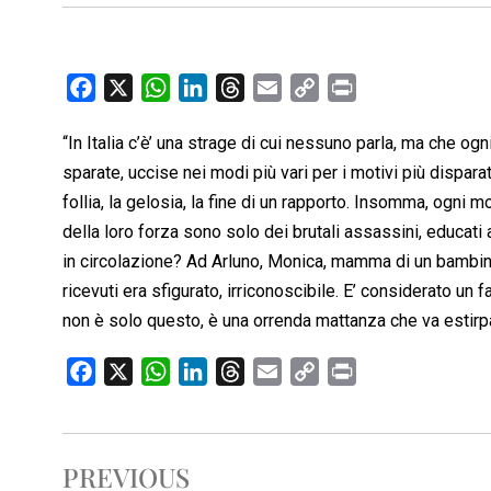
F
X
W
L
T
E
C
P
a
h
i
h
m
o
r
“In Italia c’è’ una strage di cui nessuno parla, ma che ogn
c
a
n
r
a
p
i
sparate, uccise nei modi più vari per i motivi più disparat
e
t
k
e
i
y
n
b
s
e
a
l
L
t
follia, la gelosia, la fine di un rapporto. Insomma, ogni
o
A
d
d
i
della loro forza sono solo dei brutali assassini, educat
o
p
I
s
n
in circolazione? Ad Arluno, Monica, mamma di un bambin
k
p
n
k
ricevuti era sfigurato, irriconoscibile. E’ considerato un f
non è solo questo, è una orrenda mattanza che va estirpa
F
X
W
L
T
E
C
P
a
h
i
h
m
o
r
c
a
n
r
a
p
i
e
t
k
e
i
y
n
PREVIOUS
b
s
e
a
l
L
t