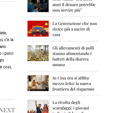
0
anni il denaro potrebbe
6
non servire più”
2
0
La Generazione che non
0
7
riesce più a uscire di
late,
casa
2
i, c’è la
0
sano
0
Gli allevamenti di polli
8
stanno alimentando i
 i porci
batteri della diarrea
gni
2
umana
0
 è così,
0
9
In Cina ora si affitta
mezzo letto: la nuova
2
frontiera del risparmio
0
1
0
La rivolta degli
scarafaggi: i giovani
NEXT
2