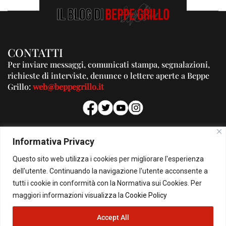
CONTATTI
Per inviare messaggi, comunicati stampa, segnalazioni,
richieste di interviste, denunce o lettere aperte a Beppe
Grillo:
web@beppegrillo.it
PUBBLICITA'
Informativa Privacy
Per la tua pubblicità su questo Blog:
Questo sito web utilizza i cookies per migliorare l'esperienza
pubblicita@beppegrillo.it
dell'utente. Continuando la navigazione l'utente acconsente a
tutti i cookie in conformità con la Normativa sui Cookies. Per
HOMEPAGE
COOKIE POLICY
PRIVACY POLICY
CONTATTI
maggiori informazioni visualizza la
Cookie Policy
Accept All
© Copyright 2026 - Il Blog di Beppe Grillo. All Rights Reserved - Powered by