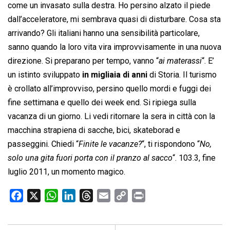
come un invasato sulla destra. Ho persino alzato il piede
dall’acceleratore, mi sembrava quasi di disturbare. Cosa sta
arrivando? Gli italiani hanno una sensibilità particolare,
sanno quando la loro vita vira improvvisamente in una nuova
direzione. Si preparano per tempo, vanno “
ai materassi
“. E’
un istinto sviluppato
in migliaia di anni
di Storia. Il turismo
è crollato all’improvviso, persino quello mordi e fuggi dei
fine settimana e quello dei week end. Si ripiega sulla
vacanza di un giorno. Li vedi ritornare la sera in città con la
macchina strapiena di sacche, bici, skateborad e
passeggini. Chiedi “
Finite le vacanze?
“, ti rispondono “
No,
solo una gita fuori porta con il pranzo al sacco
“. 103.3, fine
luglio 2011, un momento magico.
F
X
W
L
T
E
C
P
a
h
i
h
m
o
r
c
a
n
r
a
p
i