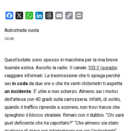
F
X
W
L
T
E
C
P
a
h
i
h
m
o
r
Autostrada vuota
c
a
n
r
a
p
i
e
t
k
e
i
y
n
(02:28)
b
s
e
a
l
L
t
o
A
d
d
i
Quest’estate sono spesso in macchina per la mia breve
o
p
I
s
n
tournée estiva. Ascolto la radio. Il canale
103.3 Isoradio
k
p
n
k
viaggiare informati. La trasmissione che ti spiega perché
sei
in coda
da due ore o che tra venti chilometri ti aspetta
un incidente
. E’ utile e non scherzo. Almeno sai i motivi
dell’attesa con 40 gradi sulla carrozzeria. Infatti, di solito,
quando il traffico riprende a scorrere, non trovi tracce che
spieghino il blocco stradale. Rimani con il dubbio. “
Chi sarà
quel deficiente che ha capottato?
” “
Che almeno sia stato
qualcosa di grave per interrompere per ore l’autostrada
“.