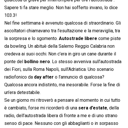
Sapere ti fa stare meglio. Non hai sofferto invano, lo dice
103.3!
Nel fine settimana è avvenuto qualcosa di straordinario. Gli
ascoltatori chiamavano tra l’esultazione e la meraviglia, tra
la sorpresa e lo sgomento.
Autostrade libere
come piste
da bowling. Un abituè della Salerno Reggio Calabria non
credeva ai suoi occhi. Non c’era in giro un cane durante il
ponte del
bollino nero
. Lo stesso avveniva sull’autostrada
dei Fiori, sulla Roma Napoli, sull’Adriatica. Uno scenario
radiofonico da
day after
o l’annuncio di qualcosa?
Qualcosa ancora indistinto, ma inesorabile. Forse la fine di
un’era detestabile.
Se un giorno mi ritroverò a pensare al momento in cui tutto
è cambiato, forse mi ricorderò di una
sera d’estate
, della
radio, dell’autostrada libera di fronte a me e di uno strano
senso di pace. Nessuno con gli abbaglianti o in sorpasso