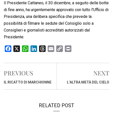
Il Presidente Cattaneo, il 30 dicembre, a seguito delle botte
di fine anno, ha urgentemente approvato con tutto l’Ufficio di
Presidenza, una delibera specifica che prevede la
possibilità di filmare le sedute del Consiglio solo a
Consiglieri e giornalisti accreditati autorizzati dal
Presidente.
F
X
W
L
T
E
C
P
a
h
i
h
m
o
r
c
a
n
r
a
p
i
e
t
k
e
i
y
n
PREVIOUS
NEXT
b
s
e
a
l
L
t
o
A
d
d
i
IL RICATTO DI MARCHIONNE
L’ALTRA METÀ DEL CIELO
o
p
I
s
n
k
p
n
k
RELATED POST