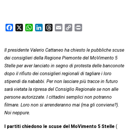
F
X
W
L
T
E
C
P
a
h
i
h
m
o
r
c
a
n
r
a
p
i
Il presidente Valerio Cattaneo ha chiesto le pubbliche scuse
e
t
k
e
i
y
n
b
s
e
a
l
L
t
dei consiglieri della Regione Piemonte del MoVimento 5
o
A
d
d
i
Stelle per aver lanciato in segno di protesta delle banconote
o
p
I
s
n
dopo il rifiuto dei consiglieri regionali di tagliare i loro
k
p
n
k
stipendi da nababbi. Per non lasciare più tracce in futuro
sarà vietata la ripresa del Consiglio Regionale se non alle
persone autorizzate. I cittadini semplici non potranno
filmare. Loro non si arrenderanno mai (ma gli conviene?).
Noi neppure.
I partiti chiedono le scuse del MoVimento 5 Stelle
(