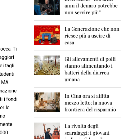
0
anni il denaro potrebbe
6
non servire più”
2
0
La Generazione che non
0
7
riesce più a uscire di
casa
2
occa. Ti
0
aggiori
0
Gli allevamenti di polli
8
stanno alimentando i
i tagli
batteri della diarrea
studenti
2
umana
0
I MA
0
gnazione
9
In Cina ora si affitta
i i fondi
mezzo letto: la nuova
2
er le
frontiera del risparmio
0
amo
1
0
lmente
La rivolta degli
scarafaggi: i giovani
.000
2