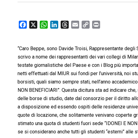
F
X
W
L
T
E
C
P
a
h
i
h
m
o
r
c
a
n
r
a
p
i
“Caro Beppe, sono Davide Troisi, Rappresentante degli St
e
t
k
e
i
y
n
b
s
e
a
l
L
t
scrivo a nome dei rappresentanti dei vari collegi di Mila
o
A
d
d
i
testate giornalistiche del Paese e con i Blog più importa
o
p
I
s
n
netti effettuati dal MIUR sui fondi per l’università, noi st
k
p
n
k
borsisti, quali siamo sempre stati, nell’anno accademico 
NON BENEFICIARI”. Questa dicitura sta ad indicare che, n
delle borse di studio, date dal consorzio per il diritto a
a disposizione ed essendo ospiti delle residenze univers
quote di locazione, che solitamente venivano coperte gr
stimato una quota di studenti fuori sede “IDONEI E NO
se si considerano anche tutti gli studenti “esterni” alle