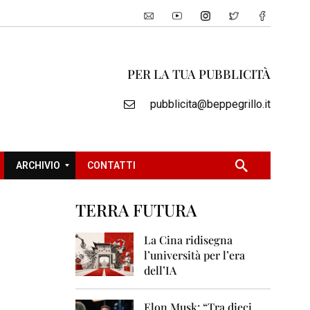
PER LA TUA PUBBLICITÀ
pubblicita@beppegrillo.it
ARCHIVIO
CONTATTI
TERRA FUTURA
2
0
La Cina ridisegna
0
l’università per l’era
5
dell’IA
2
0
Elon Musk: “Tra dieci