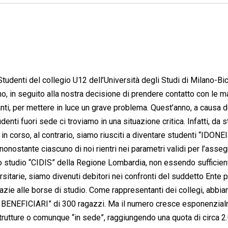
udenti del collegio U12 dell’Università degli Studi di Milano-Bic
no, in seguito alla nostra decisione di prendere contatto con le m
nti, per mettere in luce un grave problema. Quest’anno, a causa de
udenti fuori sede ci troviamo in una situazione critica. Infatti, da 
in corso, al contrario, siamo riusciti a diventare studenti “IDONE
onostante ciascuno di noi rientri nei parametri validi per l’asse
llo studio “CIDIS” della Regione Lombardia, non essendo sufficient
itarie, siamo divenuti debitori nei confronti del suddetto Ente p
azie alle borse di studio. Come rappresentanti dei collegi, abbi
N BENEFICIARI” di 300 ragazzi. Ma il numero cresce esponenzia
 strutture o comunque “in sede”, raggiungendo una quota di circa 2