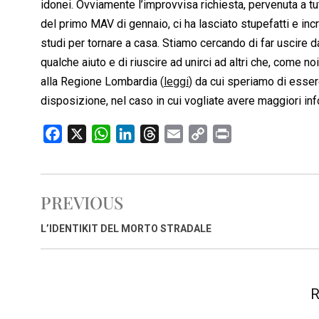
idonei. Ovviamente l’improvvisa richiesta, pervenuta a t
del primo MAV di gennaio, ci ha lasciato stupefatti e inc
studi per tornare a casa. Stiamo cercando di far uscire d
qualche aiuto e di riuscire ad unirci ad altri che, come no
alla Regione Lombardia
(
leggi
)
da cui speriamo di essere
disposizione, nel caso in cui vogliate avere maggiori in
F
X
W
L
T
E
C
P
a
h
i
h
m
o
r
c
a
n
r
a
p
i
e
t
k
e
i
y
n
PREVIOUS
b
s
e
a
l
L
t
o
A
d
d
i
L’IDENTIKIT DEL MORTO STRADALE
o
p
I
s
n
k
p
n
k
R