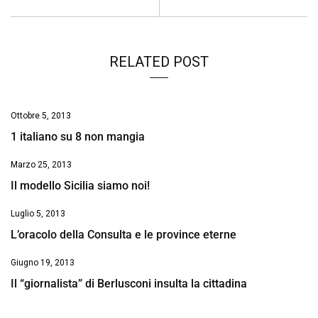
k
p
n
k
RELATED POST
Ottobre 5, 2013
1 italiano su 8 non mangia
Marzo 25, 2013
Il modello Sicilia siamo noi!
Luglio 5, 2013
L’oracolo della Consulta e le province eterne
Giugno 19, 2013
Il “giornalista” di Berlusconi insulta la cittadina