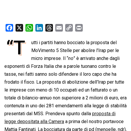
F
X
W
L
T
E
C
P
a
h
i
h
m
o
r
“T
utti i partiti hanno bocciato la proposta del
c
a
n
r
a
p
i
e
MoVimento 5 Stelle per abolire l’Irap per le
t
k
e
i
y
n
b
s
e
a
l
L
t
micro imprese. Il “
no
” è arrivato anche dagli
o
A
d
d
i
esponenti di Forza Italia che a parole tuonano contro le
o
p
I
s
n
tasse, nei fatti sanno solo difendere il loro capo che ha
k
p
n
k
frodato il fisco. La proposta di abolizione dell’Irap per tutte
le imprese con meno di 10 occupati ed un fatturato o un
totale di bilancio-annuo non superiore a 2 milioni di euro, era
contenuta in uno dei 281 emendamenti alla legge di stabilità
presentati dal M5S. Prendeva spunto dalla
proposta di
legge depositata alla Camera
a prima del nostro portavoce
Mattia Fantinati. La bocciatura da parte di pd (menoelle, ndr),