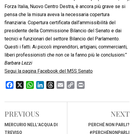
Forza Italia, Nuovo Centro Destra, è ancora più grave se si
pensa che la misura aveva la necessaria copertura
finanziaria. Copertura certificata dall’ammissibilità del
presidente della Commissione Bilancio del Senato e dai
tecnici e funzionari del settore Bilancio del Parlamento.
Questi i fatti. Ai piccoli imprenditori, artigiani, commercianti,
liberi professionisti che non ce la fanno più le conclusioni.”
Barbara Lezzi
Segui la pagina Facebook del M5S Senato
F
X
W
L
T
E
C
P
a
h
i
h
m
o
r
c
a
n
r
a
p
i
e
t
k
e
i
y
n
PREVIOUS
NEXT
b
s
e
a
l
L
t
o
A
d
d
i
MERCURIO NELL’ACQUA DI
PERCHÉ NON PARLI?
o
p
I
s
n
TREVISO
#PERCHÉNONPARLI