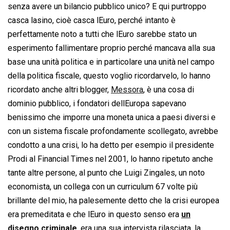
senza avere un bilancio pubblico unico? E qui purtroppo
casca lasino, cioè casca lEuro, perché intanto è
perfettamente noto a tutti che lEuro sarebbe stato un
esperimento fallimentare proprio perché mancava alla sua
base una unità politica e in particolare una unità nel campo
della politica fiscale, questo voglio ricordarvelo, lo hanno
ricordato anche altri blogger,
Messora
, è una cosa di
dominio pubblico, i fondatori dellEuropa sapevano
benissimo che imporre una moneta unica a paesi diversi e
con un sistema fiscale profondamente scollegato, avrebbe
condotto a una crisi, lo ha detto per esempio il presidente
Prodi al Financial Times nel 2001, lo hanno ripetuto anche
tante altre persone, al punto che Luigi Zingales, un noto
economista, un collega con un curriculum 67 volte più
brillante del mio, ha palesemente detto che la crisi europea
era premeditata e che lEuro in questo senso era
un
disegno criminale
, era una sua intervista rilasciata, la