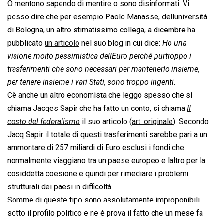
O mentono sapendo di mentire o sono disinformati. Vi
posso dire che per esempio Paolo Manasse, delluniversità
di Bologna, un altro stimatissimo collega, a dicembre ha
pubblicato
un articolo
nel suo blog in cui dice:
Ho una
visione molto pessimistica dellEuro perché purtroppo i
trasferimenti che sono necessari per mantenerlo insieme,
per tenere insieme i vari Stati, sono troppo ingenti
.
Cè anche un altro economista che leggo spesso che si
chiama Jacqes Sapir che ha fatto un conto, si chiama 
Il
costo del federalismo
 il suo articolo (
art. originale
). Secondo
Jacq Sapir il totale di questi trasferimenti sarebbe pari a un
ammontare di 257 miliardi di Euro esclusi i fondi che
normalmente viaggiano tra un paese europeo e laltro per la
cosiddetta coesione e quindi per rimediare i problemi
strutturali dei paesi in difficoltà.
Somme di queste tipo sono assolutamente improponibili
sotto il profilo politico e ne è prova il fatto che un mese fa