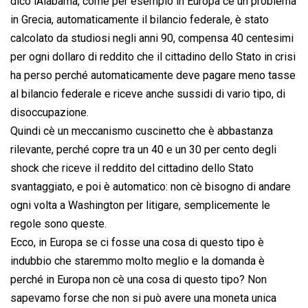
dico lAlabama, come per esempio in Europa cè un problema
in Grecia, automaticamente il bilancio federale, è stato
calcolato da studiosi negli anni 90, compensa 40 centesimi
per ogni dollaro di reddito che il cittadino dello Stato in crisi
ha perso perché automaticamente deve pagare meno tasse
al bilancio federale e riceve anche sussidi di vario tipo, di
disoccupazione.
Quindi cè un meccanismo cuscinetto che è abbastanza
rilevante, perché copre tra un 40 e un 30 per cento degli
shock che riceve il reddito del cittadino dello Stato
svantaggiato, e poi è automatico: non cè bisogno di andare
ogni volta a Washington per litigare, semplicemente le
regole sono queste.
Ecco, in Europa se ci fosse una cosa di questo tipo è
indubbio che staremmo molto meglio e la domanda è
perché in Europa non cè una cosa di questo tipo? Non
sapevamo forse che non si può avere una moneta unica