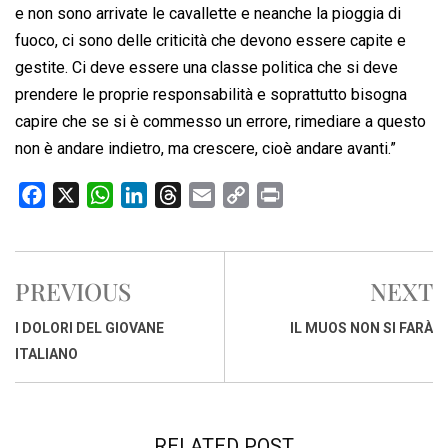
e non sono arrivate le cavallette e neanche la pioggia di
fuoco, ci sono delle criticità che devono essere capite e
gestite. Ci deve essere una classe politica che si deve
prendere le proprie responsabilità e soprattutto bisogna
capire che se si è commesso un errore, rimediare a questo
non è andare indietro, ma crescere, cioè andare avanti.”
F
X
W
L
T
E
C
P
a
h
i
h
m
o
r
c
a
n
r
a
p
i
e
t
k
e
i
y
n
PREVIOUS
NEXT
b
s
e
a
l
L
t
o
A
d
d
i
I DOLORI DEL GIOVANE
IL MUOS NON SI FARÀ
o
p
I
s
n
ITALIANO
k
p
n
k
RELATED POST