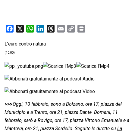
F
X
W
L
T
E
C
P
a
h
i
h
m
o
r
L’euro contro natura
c
a
n
r
a
p
i
e
t
k
e
i
y
n
(10:00)
b
s
e
a
l
L
t
o
A
d
d
i
o
p
I
s
n
k
p
n
k
>>>
Oggi, 10 febbraio, sono a Bolzano, ore 17, piazza del
Municipio e a Trento, ore 21, piazza Dante. Domani, 11
febbraio, sarò a Rovigo, ore 17, piazza Vittorio Emanuele e a
Mantova, ore 21, piazza Sordello. Seguite le dirette su
La