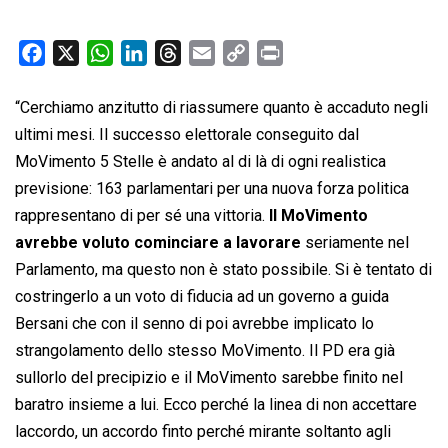
F
X
W
L
T
E
C
P
a
h
i
h
m
o
r
c
a
n
r
a
p
i
“Cerchiamo anzitutto di riassumere quanto è accaduto negli
e
t
k
e
i
y
n
ultimi mesi. Il successo elettorale conseguito dal
b
s
e
a
l
L
t
MoVimento 5 Stelle è andato al di là di ogni realistica
o
A
d
d
i
previsione: 163 parlamentari per una nuova forza politica
o
p
I
s
n
rappresentano di per sé una vittoria.
Il MoVimento
k
p
n
k
avrebbe voluto cominciare a lavorare
seriamente nel
Parlamento, ma questo non è stato possibile. Si è tentato di
costringerlo a un voto di fiducia ad un governo a guida
Bersani che con il senno di poi avrebbe implicato lo
strangolamento dello stesso MoVimento. Il PD era già
sullorlo del precipizio e il MoVimento sarebbe finito nel
baratro insieme a lui. Ecco perché la linea di non accettare
laccordo, un accordo finto perché mirante soltanto agli