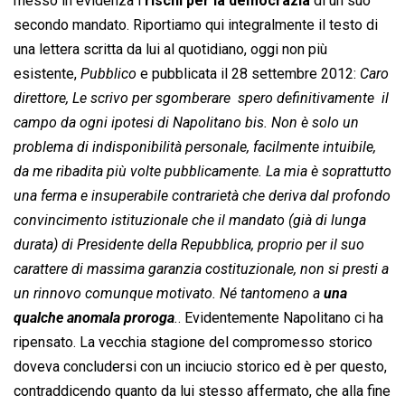
messo in evidenza i
rischi per la democrazia
di un suo
secondo mandato. Riportiamo qui integralmente il testo di
una lettera scritta da lui al quotidiano, oggi non più
esistente, 
Pubblico
 e pubblicata il 28 settembre 2012: 
Caro
direttore, Le scrivo per sgomberare  spero definitivamente  il
campo da ogni ipotesi di Napolitano bis. Non è solo un
problema di indisponibilità personale, facilmente intuibile,
da me ribadita più volte pubblicamente. La mia è soprattutto
una ferma e insuperabile contrarietà che deriva dal profondo
convincimento istituzionale che il mandato (già di lunga
durata) di Presidente della Repubblica, proprio per il suo
carattere di massima garanzia costituzionale, non si presti a
un rinnovo comunque motivato. Né tantomeno a
una
qualche anomala proroga
.
. Evidentemente Napolitano ci ha
ripensato. La vecchia stagione del compromesso storico
doveva concludersi con un inciucio storico ed è per questo,
contraddicendo quanto da lui stesso affermato, che alla fine