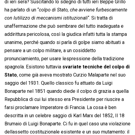
di ieri sera? Suscitando lo sdegno di tutti ieri Beppe Grillo
ha parlato di un “
colpo di Stato, che avviene furbescamente
con lutilizzo di meccanismi istituzionali
“. Si tratta di
unaffermazione che può sembrare del tutto inadeguata e
addirittura pericolosa, così la giudica infatti tutta la stampa
unanime, perché quando si parla di golpe siamo abituati a
pensare a un colpo militare, a un cosiddetto
pronunciamiento, per usare lespressione della tradizione
spagnola. Esistono tuttavia
svariate tecniche del colpo di
Stato
, come già aveva mostrato Curzio Malaparte nel suo
saggio del 1931. Quello classico fu attuato da Luigi
Bonaparte nel 1851 quando diede il colpo di grazia a quella
Repubblica di cui lui stesso era Presidente per riuscire a
farsi proclamare Imperatore di Francia. La cosa è ben
descritta in un celebre saggio di Karl Marx del 1852, Il 18
Brumaio di Luigi Bonaparte. Ci fu in quel caso una violazione
dellassetto costituzionale esistente e un suo mutamento: il