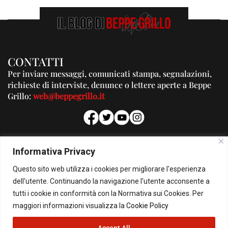
CONTATTI
Per inviare messaggi, comunicati stampa, segnalazioni,
richieste di interviste, denunce o lettere aperte a Beppe
Grillo:
web@beppegrillo.it
PUBBLICITA'
Informativa Privacy
Per la tua pubblicità su questo Blog:
Questo sito web utilizza i cookies per migliorare l'esperienza
pubblicita@beppegrillo.it
dell'utente. Continuando la navigazione l'utente acconsente a
tutti i cookie in conformità con la Normativa sui Cookies. Per
HOMEPAGE
COOKIE POLICY
PRIVACY POLICY
CONTATTI
maggiori informazioni visualizza la
Cookie Policy
Accept All
© Copyright 2026 - Il Blog di Beppe Grillo. All Rights Reserved - Powered by