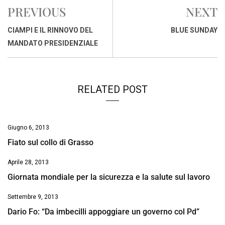
e
t
k
e
i
y
n
PREVIOUS
NEXT
b
s
e
a
l
L
t
o
A
d
d
i
CIAMPI E IL RINNOVO DEL
BLUE SUNDAY
o
p
I
s
n
MANDATO PRESIDENZIALE
k
p
n
k
RELATED POST
Giugno 6, 2013
Fiato sul collo di Grasso
Aprile 28, 2013
Giornata mondiale per la sicurezza e la salute sul lavoro
Settembre 9, 2013
Dario Fo: “Da imbecilli appoggiare un governo col Pd”