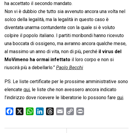
ha accettato il secondo mandato.
Non vi è dubbio che tutto sia avvenuto ancora una volta nel
solco della legalità, ma la legalità in questo caso è
diventata unarma contundente con la quale si è voluto
colpire il popolo italiano. I partiti moribondi hanno ricevuto
una boccata di ossigeno, ma avranno ancora qualche mese,
al massimo un anno di vita, non di più, perché
il virus del
MoVimeno ha ormai infettato
il loro corpo e non si
riuscirà più a debellarlo.”
Paolo Becchi
P.S. Le liste certificate per le prossime amministrative sono
elencate
qui
, le liste che non avessero ancora indicato
l’indirizzo dove ricevere le liberatorie lo possono fare
qui
.
F
X
W
L
T
E
C
P
a
h
i
h
m
o
r
c
a
n
r
a
p
i