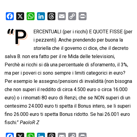
F
X
W
L
T
E
C
P
a
h
i
h
m
o
r
“P
ERCENTUALI (per i ricchi) E QUOTE FISSE (per
c
a
n
r
a
p
i
e
i pezzenti). Anche prendendo per buona la
t
k
e
i
y
n
b
s
e
a
l
L
t
storiella che il governo ci dice, che il decreto
o
A
d
d
i
salva B. non era fatto per il re Mida delle televisioni,
o
p
I
s
n
Perchè ai ricchi si dà una percentuale di sforamento, il 3%,
k
p
n
k
ma per i poveri ci sono sempre i limiti categorici in euro?
Per esempio le assegno/pensioni di invalidità (non bisogna
che non superi il reddito di circa 4.500 euro o circa 16.000
euro) o i rinomati 80 euro di Renzi, che se NON superi di un
centesimo 24.000 euro ti spetta il Bonus intero, se li superi
fino 26.000 euro ti spetta Bonus ridotto. Se hai 26.001 euro
fischi.”
PaoloR Z
F
X
W
L
T
E
C
P