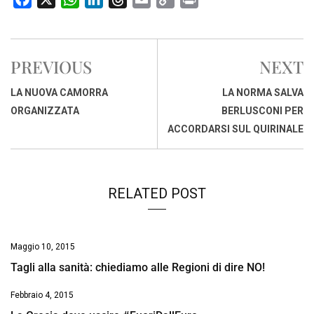
a
h
i
h
m
o
r
c
a
n
r
a
p
i
e
t
k
e
i
y
n
PREVIOUS
NEXT
b
s
e
a
l
L
t
o
A
d
d
i
LA NUOVA CAMORRA
LA NORMA SALVA
o
p
I
s
n
ORGANIZZATA
BERLUSCONI PER
k
p
n
k
ACCORDARSI SUL QUIRINALE
RELATED POST
Maggio 10, 2015
Tagli alla sanità: chiediamo alle Regioni di dire NO!
Febbraio 4, 2015