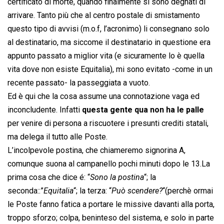
certificato di morte, quando finalmente si sono degnati di
arrivare. Tanto più che al centro postale di smistamento
questo tipo di avvisi (m.o.f, l’acronimo) li consegnano solo
al destinatario, ma siccome il destinatario in questione era
appunto passato a miglior vita (e sicuramente lo è quella
vita dove non esiste Equitalia), mi sono evitato -come in un
recente passato- la passeggiata a vuoto.
Ed è qui che la cosa assume una connotazione vaga ed
inconcludente. Infatti
questa gente qua non ha le palle
per venire di persona a riscuotere i presunti crediti statali,
ma delega il tutto alle Poste.
L’incolpevole postina, che chiameremo signorina A,
comunque suona al campanello pochi minuti dopo le 13.La
prima cosa che dice é: “
Sono la postina
“; la
seconda::”
Equitalia
“; la terza: “
Può scendere?
“(perchè ormai
le Poste fanno fatica a portare le missive davanti alla porta,
troppo sforzo; colpa, beninteso del sistema, e solo in parte