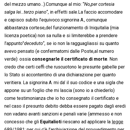
del mezzo umano…).Comunque al mio: “
No,per cortesia
salga lei…terzo piano
“, in effetti sale.La faccio accomodare
e capisco subito l’equivoco:signorina A., comunque
abbastanza cortese,del funzionamento di Iniquitalia (mia
licenza poetica) non sa nulla e si limiterebbe a prendere
l’appunto”
deceduto
“, se io non la ragguagliassi su quanto
avevo pensato (e confermatomi dalle Poste,al numero
verde): ossia
consegnarle il certificato di morte
. Non
credo che certi ceffi che ruscuotono le presunte gabelle per
lo Stato si accontentino di una dichiarazione per quanto
veritiera. La signorina A. mi da’ il suo codice e una sigla che
appone su un foglio che mi lascia (sono io a chiederlo)
come testimonianza che io ho consegnato il certificato e
nel caso il presunto debito debba essere pagato dagli eredi
non vadano avanti sanzioni e penali varie (ammesso e non
concesso che gli
Equitalioti
riescano ad applicare la
legge
689/1981
; per cui c’è l’archiviazione del provvedimento per