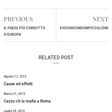
a
h
i
h
m
o
r
c
a
n
r
a
p
i
e
t
k
e
i
y
n
PREVIOUS
NEXT
b
s
e
a
l
L
t
o
A
d
d
i
IL PAESE PIÙ CORROTTO
#IOSONOUNROMPICOGLIONI
o
p
I
s
n
D’EUROPA
k
p
n
k
RELATED POST
Agosto 12, 2015
Cause ed effetti
Marzo 31, 2015
Cazzo c’è la mafia a Roma
Luglio 29, 2015