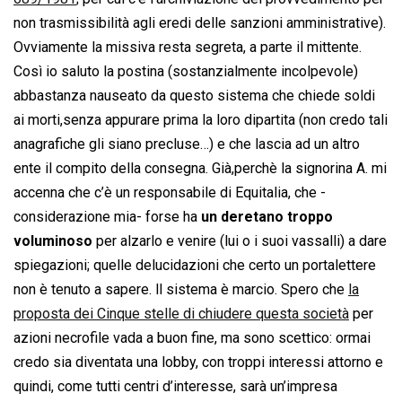
non trasmissibilità agli eredi delle sanzioni amministrative).
Ovviamente la missiva resta segreta, a parte il mittente.
Così io saluto la postina (sostanzialmente incolpevole)
abbastanza nauseato da questo sistema che chiede soldi
ai morti,senza appurare prima la loro dipartita (non credo tali
anagrafiche gli siano precluse…) e che lascia ad un altro
ente il compito della consegna. Già,perchè la signorina A. mi
accenna che c’è un responsabile di Equitalia, che -
considerazione mia- forse ha
un deretano troppo
voluminoso
per alzarlo e venire (lui o i suoi vassalli) a dare
spiegazioni; quelle delucidazioni che certo un portalettere
non è tenuto a sapere. ll sistema è marcio. Spero che
la
proposta dei Cinque stelle di chiudere questa società
per
azioni necrofile vada a buon fine, ma sono scettico: ormai
credo sia diventata una lobby, con troppi interessi attorno e
quindi, come tutti centri d’interesse, sarà un’impresa