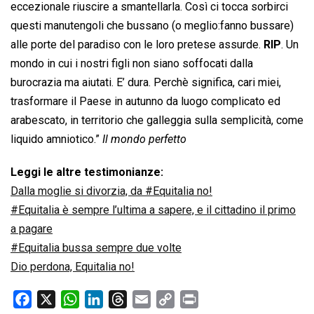
eccezionale riuscire a smantellarla. Così ci tocca sorbirci
questi manutengoli che bussano (o meglio:fanno bussare)
alle porte del paradiso con le loro pretese assurde.
RIP
. Un
mondo in cui i nostri figli non siano soffocati dalla
burocrazia ma aiutati. E’ dura. Perchè significa, cari miei,
trasformare il Paese in autunno da luogo complicato ed
arabescato, in territorio che galleggia sulla semplicità, come
liquido amniotico.”
Il mondo perfetto
Leggi le altre testimonianze:
Dalla moglie si divorzia, da #Equitalia no!
#Equitalia è sempre l’ultima a sapere, e il cittadino il primo
a pagare
#Equitalia bussa sempre due volte
Dio perdona, Equitalia no!
F
X
W
L
T
E
C
P