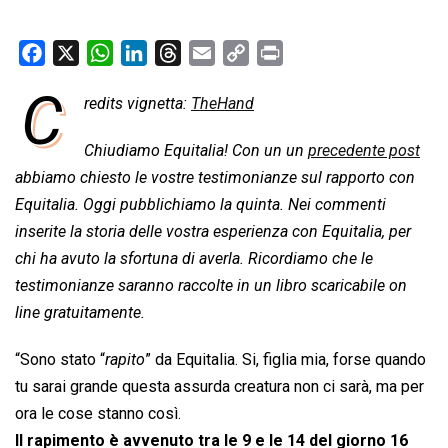
F
X
W
L
T
E
C
P
a
h
i
h
m
o
r
C
redits vignetta:
TheHand
c
a
n
r
a
p
i
e
t
k
e
i
y
n
Chiudiamo Equitalia! Con un un
precedente post
b
s
e
a
l
L
t
abbiamo chiesto le vostre testimonianze sul rapporto con
o
A
d
d
i
Equitalia. Oggi pubblichiamo la quinta. Nei commenti
o
p
I
s
n
inserite la storia delle vostra esperienza con Equitalia, per
k
p
n
k
chi ha avuto la sfortuna di averla. Ricordiamo che le
testimonianze saranno raccolte in un libro scaricabile on
line gratuitamente.
“Sono stato “
rapito
” da Equitalia. Si, figlia mia, forse quando
tu sarai grande questa assurda creatura non ci sarà, ma per
ora le cose stanno così.
Il rapimento è avvenuto tra le 9 e le 14 del giorno 16