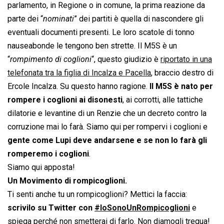
parlamento, in Regione o in comune, la prima reazione da
parte dei “
nominati
” dei partiti è quella di nascondere gli
eventuali documenti presenti. Le loro scatole di tonno
nauseabonde le tengono ben strette. Il M5S è un
“
rompimento di coglioni
“, questo giudizio è
riportato in una
telefonata tra la figlia di Incalza e Pacella
, braccio destro di
Ercole Incalza. Su questo hanno ragione.
Il M5S è nato per
rompere i coglioni ai disonesti
, ai corrotti, alle tattiche
dilatorie e levantine di un Renzie che un decreto contro la
corruzione mai lo farà. Siamo qui per rompervi i coglioni e
gente come Lupi deve andarsene e se non lo farà gli
romperemo i coglioni
.
Siamo qui apposta!
Un Movimento di rompicoglioni.
Ti senti anche tu un rompicoglioni? Mettici la faccia:
scrivilo su Twitter con
#IoSonoUnRompicoglioni
e
spiega perché non smetterai di farlo. Non diamogli tregua!