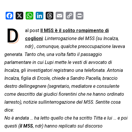
F
X
W
L
T
E
C
P
a
h
i
h
m
o
r
D
al post
Il M5S è il solito rompimento di
c
a
n
r
a
p
i
e
coglioni
t
:
k
Linterrogazione del M5S (su Incalza,
e
i
y
n
b
s
e
a
l
L
t
ndr) , comunque, qualche preoccupazione laveva
o
A
d
d
i
generata. Tanto che, una volta fatto il passaggio
o
p
I
s
n
parlamentare in cui Lupi mette le vesti di avvocato di
k
p
n
k
Incalza, gli investigatori registrano una telefonata. Antonia
Incalza, figlia di Ercole, chiede a Sandro Pacella, braccio
destro dellingegnere (
segretario, mediatore e consulente
come descritto dai giudici fiorentini che ne hanno ordinato
larresto), notizie sullinterrogazione del M5S. Sentite cosa
dice:
No è andata … ha letto quello che ha scritto Titta e lui … e poi
questi
(
il M5S
, ndr)
hanno replicato sul discorso