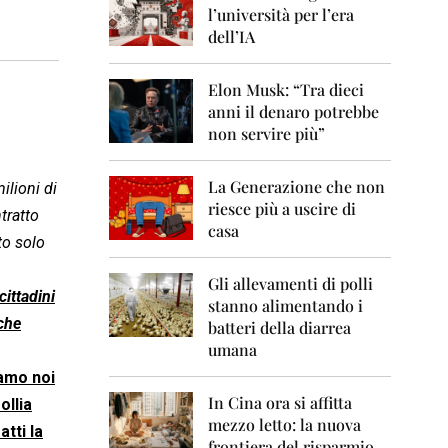
0
l’università per l’era
6
dell’IA
2
0
Elon Musk: “Tra dieci
0
anni il denaro potrebbe
7
non servire più”
2
0
La Generazione che non
0
ilioni di
8
riesce più a uscire di
tratto
casa
to solo
2
0
0
Gli allevamenti di polli
ittadini
9
stanno alimentando i
 che
batteri della diarrea
2
umana
0
1
iamo noi
0
In Cina ora si affitta
ollia
mezzo letto: la nuova
2
tti la
frontiera del risparmio