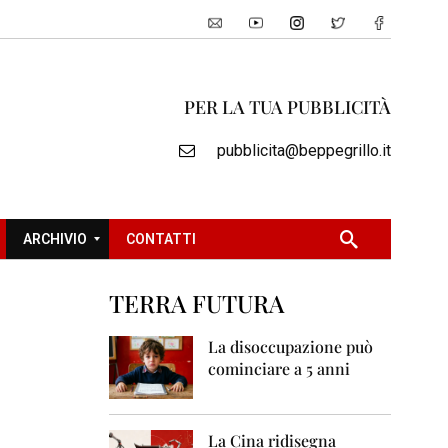
PER LA TUA PUBBLICITÀ
pubblicita@beppegrillo.it
ARCHIVIO
CONTATTI
TERRA FUTURA
2
0
La disoccupazione può
0
cominciare a 5 anni
5
2
0
La Cina ridisegna