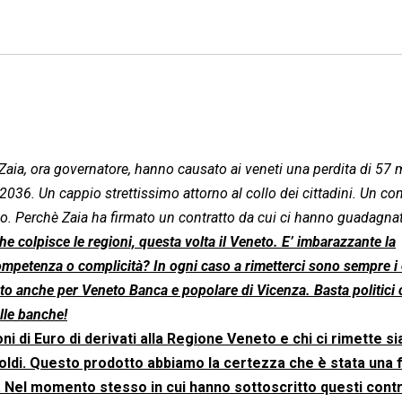
a Zaia, ora governatore, hanno causato ai veneti una perdita di 57 m
2036. Un cappio strettissimo attorno al collo dei cittadini. Un con
rlo. Perchè Zaia ha firmato un contratto da cui ci hanno guadagna
e colpisce le regioni, questa volta il Veneto. E’ imbarazzante la
ompetenza o complicità? In ogni caso a rimetterci sono sempre i c
ato anche per Veneto Banca e popolare di Vicenza. Basta politici
alle banche!
ni di Euro di derivati alla Regione Veneto e chi ci rimette s
 soldi. Questo prodotto abbiamo la certezza che è stata una f
to. Nel momento stesso in cui hanno sottoscritto questi contra