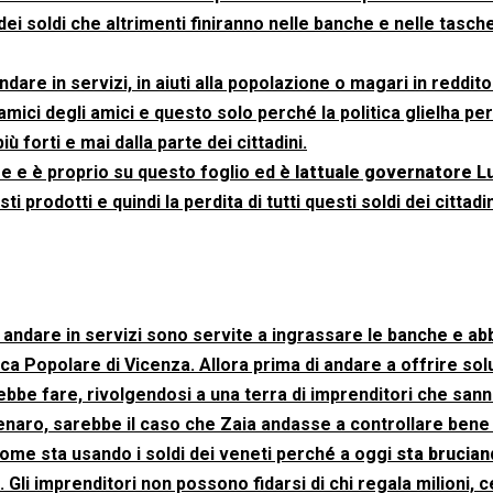
dei soldi che altrimenti finiranno nelle banche e nelle tasch
ndare in servizi, in aiuti alla popolazione o magari in reddito
amici degli amici e questo solo perché la politica glielha p
 forti e mai dalla parte dei cittadini.
e e è proprio su questo foglio ed è
lattuale governatore L
 prodotti e quindi la perdita di tutti questi soldi dei cittadin
chè andare in servizi sono servite a ingrassare le banche e a
Popolare di Vicenza. Allora prima di andare a offrire solu
ebbe fare, rivolgendosi a una terra di imprenditori che san
denaro, sarebbe il caso che Zaia andasse a controllare bene
ome sta usando i soldi dei veneti perché a oggi
sta brucian
 Gli imprenditori non possono fidarsi di chi regala milioni, c