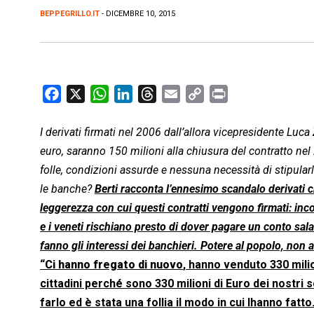
BEPPEGRILLO.IT
- DICEMBRE 10, 2015
F
X
W
L
T
E
C
P
a
h
i
h
m
o
r
c
a
n
r
a
p
i
I derivati firmati nel 2006 dall’allora vicepresidente Luc
e
t
k
e
i
y
n
euro, saranno 150 milioni alla chiusura del contratto nel 
b
s
e
a
l
L
t
folle, condizioni assurde e nessuna necessità di stipula
o
A
d
d
i
le banche?
Berti racconta l’ennesimo scandalo derivati ch
o
p
I
s
n
leggerezza con cui questi contratti vengono firmati: inc
k
p
n
k
e i veneti rischiano presto di dover pagare un conto sal
fanno gli interessi dei banchieri. Potere al popolo, non 
“
Ci hanno fregato di nuovo
, hanno venduto 330 milio
cittadini perché sono 330 milioni di Euro dei nostri
farlo ed è stata una follia il modo in cui lhanno fat