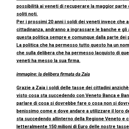
possibilità ai veneti di recuperare la maggior parte 
soliti noti.
Per i prossimi 20 anni i soldi dei veneti invece che a
cittadinanza, andranno a ingrassare le banche e gli 
questa politica sempre e comunque dalla parte dei più
La politica che ha permesso tutto questo ha un nom
che sulla delibera che ha permesso lacquisto di questi
veneti ha messo la sua firma.
immagine: la delibera firmata da Zaia
Grazie a Zaia i soldi delle tasse dei cittadini anzi
visto cosa sta succedendo con Veneto Banca e Banca 
parlare di cosa si dovrebbe fare o cosa non si dovr
benissimo come e dove andare a utilizzare il loro 
sta succedendo allinterno della Regione Veneto e c
letteralmente 150 milioni di Euro
delle nostre tasse.