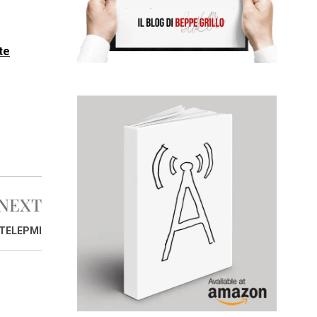
te
NEXT
ATELEPMI