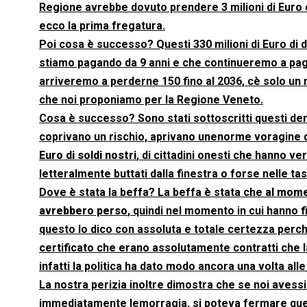
Regione avrebbe dovuto prendere 3 milioni di Euro e 
ecco la prima fregatura.
Poi cosa è successo? Questi 330 milioni di Euro di 
stiamo pagando da 9 anni e che continueremo a pagar
arriveremo a perderne 150 fino al 2036, cè solo u
che noi proponiamo per la Regione Veneto.
Cosa è successo? Sono stati sottoscritti questi der
coprivano un rischio, aprivano unenorme voragine d
Euro di soldi nostri
, di cittadini onesti che hanno ve
letteralmente buttati dalla finestra o forse nelle ta
Dove è stata la beffa? La beffa è stata che
al momen
avrebbero perso
, quindi nel momento in cui hanno 
questo lo dico con assoluta e totale certezza perch
certificato che erano assolutamente contratti che la
infatti la politica ha dato modo ancora una volta alle
La nostra perizia inoltre dimostra che se noi avess
immediatamente lemorragia, si poteva fermare ques