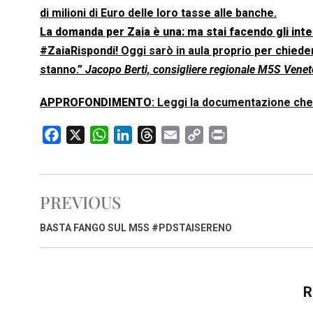
di milioni di Euro delle loro tasse alle banche.
La domanda per Zaia è una: ma stai facendo gli inter
#ZaiaRispondi!
Oggi sarò in aula
proprio per chieder
stanno.”
Jacopo Berti, consigliere regionale M5S Venet
APPROFONDIMENTO
:
Leggi la documentazione che 
F
X
W
L
T
E
C
P
a
h
i
h
m
o
r
c
a
n
r
a
p
i
e
t
k
e
i
y
n
PREVIOUS
b
s
e
a
l
L
t
o
A
d
d
i
BASTA FANGO SUL M5S #PDSTAISERENO
o
p
I
s
n
k
p
n
k
R