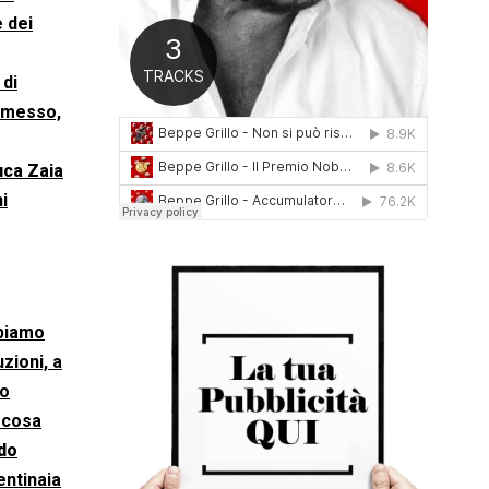
0
e dei
1
6
 di
ermesso,
uca Zaia
i
bbiamo
zioni, a
no
 cosa
do
entinaia