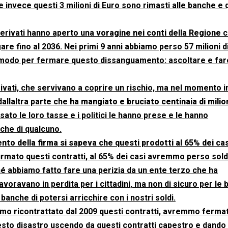
invece questi 3 milioni di Euro sono rimasti alle banche e 
derivati hanno aperto una
voragine nei conti della Regione
c
e fino al 2036. Nei primi 9 anni abbiamo perso 57 milioni d
n modo per fermare questo dissanguamento: ascoltare e far
ivati, che servivano a coprire un rischio, ma nel momento in
allaltra parte che
ha mangiato e bruciato centinaia di milion
rsato le loro tasse e i politici le hanno prese e le hanno
sche di qualcuno.
to della firma si sapeva che questi prodotti al 65% dei cas
firmato questi contratti, al 65% dei casi avremmo perso sold
é abbiamo fatto fare una perizia da un ente terzo che ha
voravano in perdita per i cittadini, ma non di sicuro per le 
 banche di potersi arricchire con i nostri soldi.
imo ricontrattato dal 2009 questi contratti, avremmo ferma
to disastro uscendo da questi contratti capestro e dando 