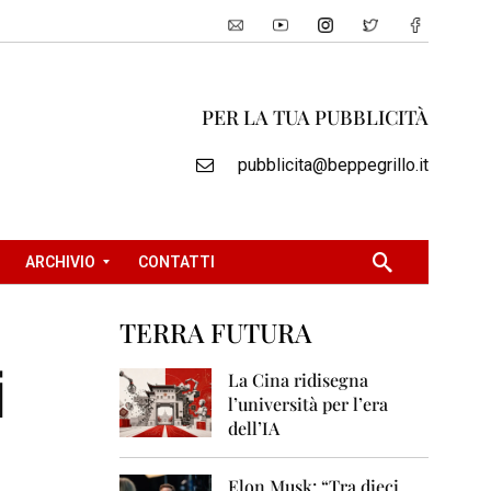
PER LA TUA PUBBLICITÀ
pubblicita@beppegrillo.it
ARCHIVIO
CONTATTI
TERRA FUTURA
2
i
0
La Cina ridisegna
0
l’università per l’era
5
dell’IA
2
0
Elon Musk: “Tra dieci