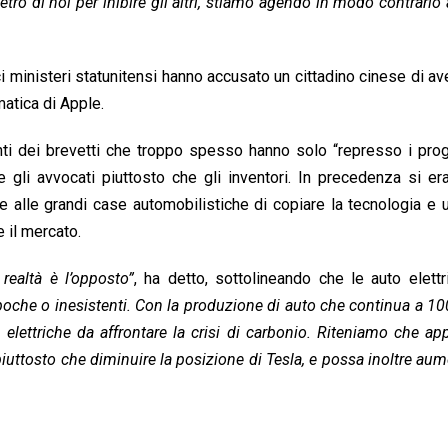
etro di noi per inibire gli altri, stiamo agendo in modo contrario
ici ministeri statunitensi hanno accusato un cittadino cinese di av
matica di Apple.
i dei brevetti che troppo spesso hanno solo “represso i prog
e gli avvocati piuttosto che gli inventori. In precedenza si er
e alle grandi case automobilistiche di copiare la tecnologia e u
 il mercato.
realtà è l’opposto”
, ha detto, sottolineando che le auto elett
 poche o inesistenti. Con la produzione di auto che continua a 10
elettriche da affrontare la crisi di carbonio. Riteniamo che app
 piuttosto che diminuire la posizione di Tesla, e possa inoltre aum