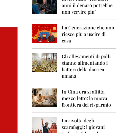
0
anni il denaro potrebbe
6
non servire più”
2
0
La Generazione che non
0
7
riesce più a uscire di
casa
2
0
0
Gli allevamenti di polli
8
stanno alimentando i
batteri della diarrea
2
umana
0
0
9
In Cina ora si affitta
mezzo letto: la nuova
2
frontiera del risparmio
0
1
0
La rivolta degli
scarafaggi: i giovani
2