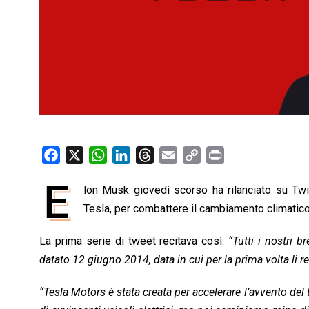
F
X
W
L
T
E
C
P
a
h
i
h
m
o
r
E
lon Musk giovedì scorso ha rilanciato su Twit
c
a
n
r
a
p
i
e
Tesla, per combattere il cambiamento climatico
t
k
e
i
y
n
b
s
e
a
l
L
t
La prima serie di tweet recitava così:
“Tutti i nostri 
o
A
d
d
i
datato 12 giugno 2014, data in cui per la prima volta li r
o
p
I
s
n
k
p
n
k
“Tesla Motors è stata creata per accelerare l’avvento del 