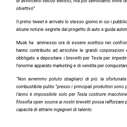
di avvincenti veicoli elettrici, ma poi seminiamo mine di
obiettivo”
Il primo tweet è arrivato lo stesso giorno in cui i pubbl
alcune notizie segrete dal progetto di auto a guida auto
Musk ha ammesso ora di essere scettico nei confront
hanno contribuito ad arricchire le grandi corporazioni 
obbligato a depositare i brevetti per Tesla per impedir
l’enorme apparato marketing e di vendita per conquistare
“Non avremmo potuto sbagliarci di più: la sfortunata 
combustibile pulito “
presso i principali produttori sono
l’anno è impossibile solo per Tesla costruire macchine 
filosofia open source ai nostri brevetti possa rafforzare
capacità di attrarre ingegneri di talento.