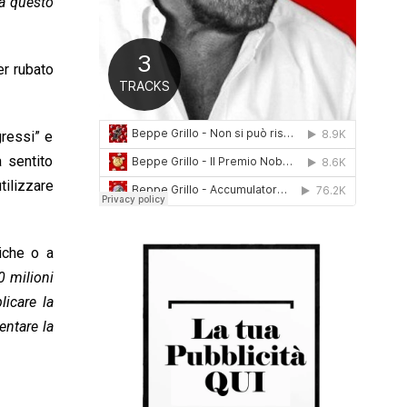
 a questo
0
1
6
er rubato
ressi” e
a sentito
tilizzare
riche o a
0 milioni
licare la
entare la