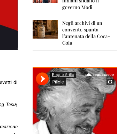
indiani sfidano il
0
1
governo Modi
1
Negli archivi di un
2
0
convento spunta
1
l’antenata della Coca-
2
Cola
2
0
1
3
2
evetti di
0
1
4
og Tesla,
2
0
1
5
creazione
2