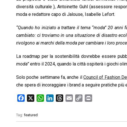
diversità culturale ), Antoinette Guhl (assessore respon
moda e redattore capo di Jalouse, Isabelle Lefort.
“Quando ho iniziato a trattare il tema “moda” 20 anni fa
cambiato: ci troviamo in una situazione di disastro eco
rivolgono ai marchi della moda per cambiare i loro proc
La roadmap per la sostenibilità dovrebbe essere pubbl
moda”
entro il 2024, quando la città ospiterà i giochi olim
Solo poche settimane fa, anche il
Council of Fashion D
che spera di incoraggiare i brand a seguire pratiche più e
F
X
W
L
T
E
C
P
a
h
i
h
m
o
r
c
a
n
r
a
p
i
Tag:
featured
e
t
k
e
i
y
n