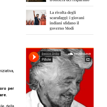
0
1
1
La rivolta degli
scarafaggi: i giovani
2
0
indiani sfidano il
1
governo Modi
2
2
0
1
3
2
0
iziativa,
1
4
2
voro per
0
1
are.
5
le della
2