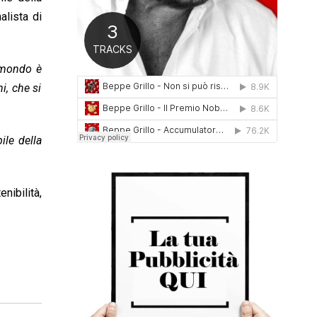
0
alista di
1
6
 mondo è
i, che si
ile della
nibilità,