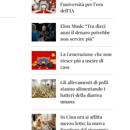
0
l’università per l’era
6
dell’IA
2
0
Elon Musk: “Tra dieci
0
anni il denaro potrebbe
7
non servire più”
2
0
La Generazione che non
0
8
riesce più a uscire di
casa
2
0
0
Gli allevamenti di polli
9
stanno alimentando i
batteri della diarrea
2
umana
0
1
0
In Cina ora si affitta
mezzo letto: la nuova
2
frontiera del risparmio