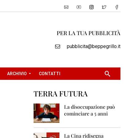
PER LA TUA PUBBLICITÀ
pubblicita@beppegrillo.it
ARCHIVIO
CONTATTI
TERRA FUTURA
2
0
La disoccupazione può
0
cominciare a 5 anni
5
2
0
La Cina ridisegna