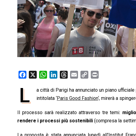
F
X
W
L
T
E
C
P
a
h
i
h
m
o
r
L
a città di Parigi ha annunciato un piano ufficiale
c
a
n
r
a
p
i
e
intitolata
t
‘
Paris Good Fashion
k
e
i
y
‘
n
, mirerà a spinger
b
s
e
a
l
L
t
Il processo sarà realizzato attraverso tre temi:
migli
o
A
d
d
i
rendere i processi più sostenibili
(compresa la settim
o
p
I
s
n
k
p
n
k
La proposta è stata annunciata lunedì all’Institut F