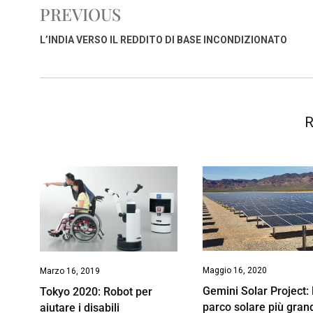
b
s
e
a
l
L
t
PREVIOUS
o
A
d
d
i
o
p
I
s
n
L’INDIA VERSO IL REDDITO DI BASE INCONDIZIONATO
k
p
n
k
R
Maggio 16, 2020
Marzo 16, 2019
Gemini Solar Project: l
Tokyo 2020: Robot per
parco solare più gran
aiutare i disabili