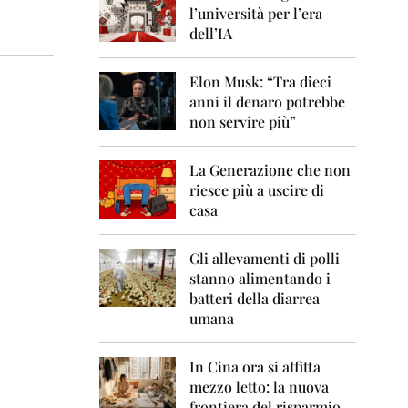
0
l’università per l’era
6
dell’IA
2
0
Elon Musk: “Tra dieci
0
anni il denaro potrebbe
7
non servire più”
2
0
La Generazione che non
0
8
riesce più a uscire di
casa
2
0
0
Gli allevamenti di polli
9
stanno alimentando i
batteri della diarrea
2
umana
0
1
0
In Cina ora si affitta
mezzo letto: la nuova
2
frontiera del risparmio