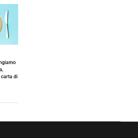
angiamo
a,
 carta di