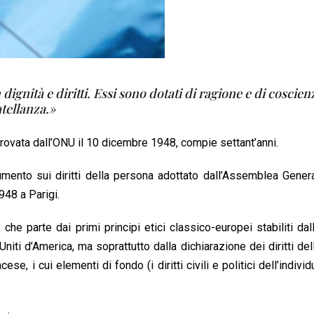
dignità e diritti.
Essi sono dotati di ragione e di coscien
atellanza.»
provata dall’ONU il 10 dicembre 1948, compie settant’anni.
umento sui diritti della persona adottato dall’Assemblea Gener
948 a Parigi.
he parte dai primi principi etici classico-europei stabiliti dall
niti d’America, ma soprattutto dalla dichiarazione dei diritti de
se, i cui elementi di fondo (i diritti civili e politici dell’indivi