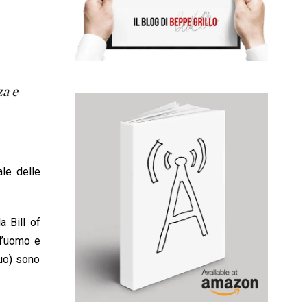
za e
ale delle
a Bill of
ll’uomo e
duo) sono