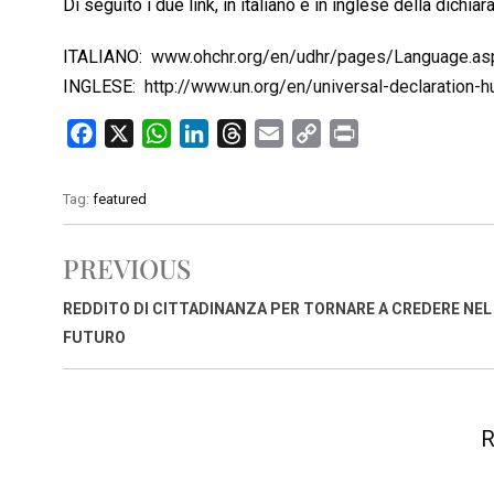
Di seguito i due link, in italiano e in inglese della dichiar
ITALIANO:
www.ohchr.org/en/udhr/pages/Language.as
INGLESE:
http://www.un.org/en/universal-declaration-h
F
X
W
L
T
E
C
P
a
h
i
h
m
o
r
c
a
n
r
a
p
i
Tag:
featured
e
t
k
e
i
y
n
b
s
e
a
l
L
t
PREVIOUS
o
A
d
d
i
o
p
I
s
n
REDDITO DI CITTADINANZA PER TORNARE A CREDERE NEL
k
p
n
k
FUTURO
R