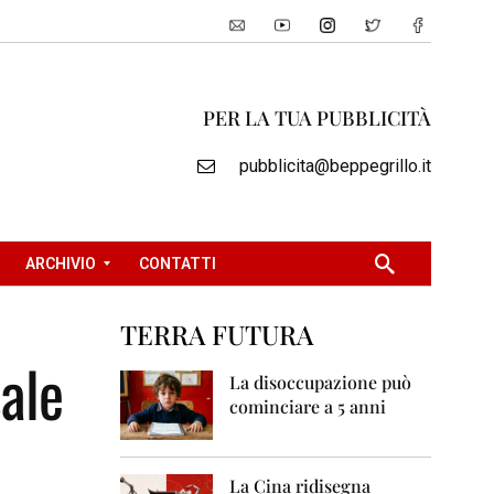
PER LA TUA PUBBLICITÀ
pubblicita@beppegrillo.it
ARCHIVIO
CONTATTI
TERRA FUTURA
2
ale
0
La disoccupazione può
0
cominciare a 5 anni
5
2
0
La Cina ridisegna