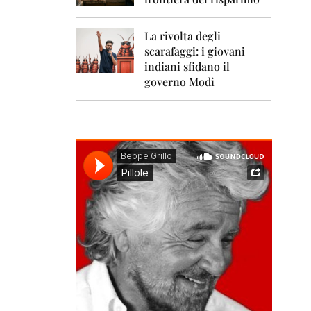
0
1
1
La rivolta degli
scarafaggi: i giovani
2
0
indiani sfidano il
1
governo Modi
2
2
0
1
3
2
0
1
4
2
0
1
5
2