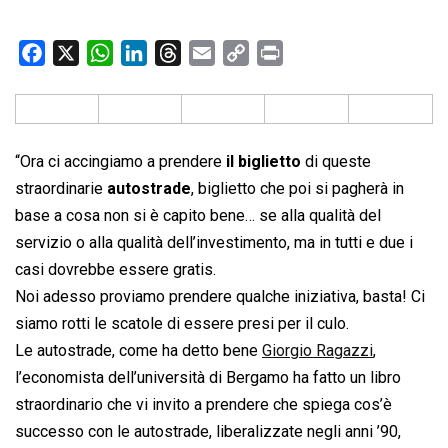
F
X
W
L
T
E
C
P
a
h
i
h
m
o
r
c
a
n
r
a
p
i
e
t
k
e
i
y
n
b
s
e
a
l
L
t
“Ora ci accingiamo a prendere
il biglietto
di queste
o
A
d
d
i
straordinarie
autostrade
, biglietto che poi si pagherà in
o
p
I
s
n
base a cosa non si è capito bene… se alla qualità del
k
p
n
k
servizio o alla qualità dell’investimento, ma in tutti e due i
casi dovrebbe essere gratis.
Noi adesso proviamo prendere qualche iniziativa, basta! Ci
siamo rotti le scatole di essere presi per il culo.
Le autostrade, come ha detto bene
Giorgio Ragazzi
,
l’economista dell’università di Bergamo ha fatto un libro
straordinario che vi invito a prendere che spiega cos’è
successo con le autostrade, liberalizzate negli anni ’90,