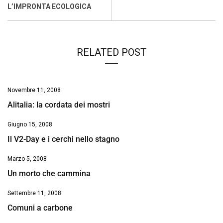
o
p
I
s
n
L’IMPRONTA ECOLOGICA
k
p
n
k
RELATED POST
Novembre 11, 2008
Alitalia: la cordata dei mostri
Giugno 15, 2008
Il V2-Day e i cerchi nello stagno
Marzo 5, 2008
Un morto che cammina
Settembre 11, 2008
Comuni a carbone