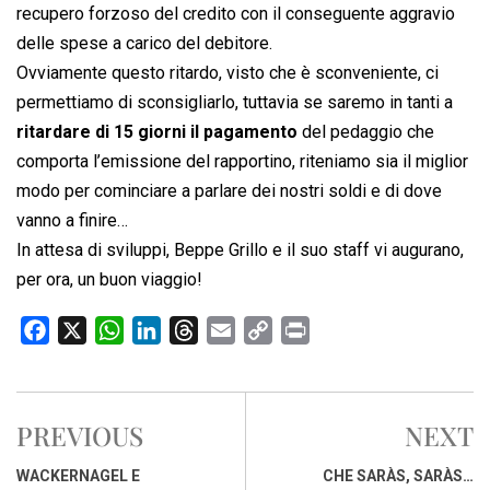
recupero forzoso del credito con il conseguente aggravio
delle spese a carico del debitore.
Ovviamente questo ritardo, visto che è sconveniente, ci
permettiamo di sconsigliarlo, tuttavia se saremo in tanti a
ritardare di 15 giorni il pagamento
del pedaggio che
comporta l’emissione del rapportino, riteniamo sia il miglior
modo per cominciare a parlare dei nostri soldi e di dove
vanno a finire…
In attesa di sviluppi, Beppe Grillo e il suo staff vi augurano,
per ora, un buon viaggio!
F
X
W
L
T
E
C
P
a
h
i
h
m
o
r
c
a
n
r
a
p
i
e
t
k
e
i
y
n
PREVIOUS
NEXT
b
s
e
a
l
L
t
o
A
d
d
i
WACKERNAGEL E
CHE SARÀS, SARÀS…